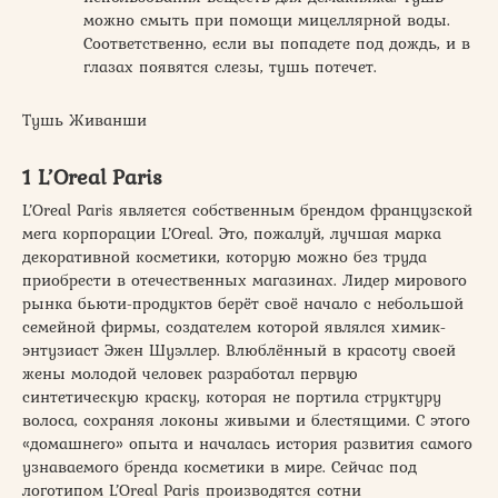
можно смыть при помощи мицеллярной воды.
Соответственно, если вы попадете под дождь, и в
глазах появятся слезы, тушь потечет.
Тушь Живанши
1 L’Oreal Paris
L’Oreal Paris является собственным брендом французской
мега корпорации L’Oreal. Это, пожалуй, лучшая марка
декоративной косметики, которую можно без труда
приобрести в отечественных магазинах. Лидер мирового
рынка бьюти-продуктов берёт своё начало с небольшой
семейной фирмы, создателем которой являлся химик-
энтузиаст Эжен Шуэллер. Влюблённый в красоту своей
жены молодой человек разработал первую
синтетическую краску, которая не портила структуру
волоса, сохраняя локоны живыми и блестящими. С этого
«домашнего» опыта и началась история развития самого
узнаваемого бренда косметики в мире. Сейчас под
логотипом L’Oreal Paris производятся сотни