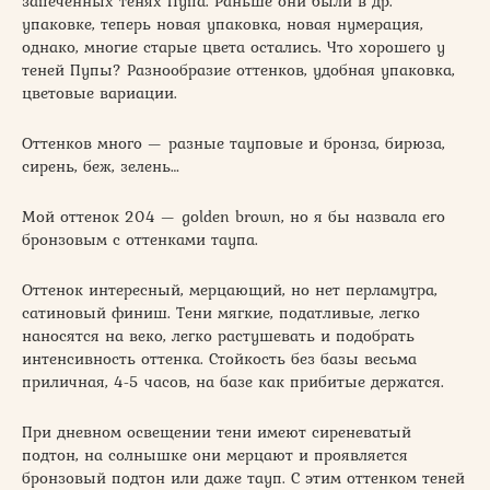
запеченных тенях Пупа. Раньше они были в др.
упаковке, теперь новая упаковка, новая нумерация,
однако, многие старые цвета остались. Что хорошего у
теней Пупы? Разнообразие оттенков, удобная упаковка,
цветовые вариации.
Оттенков много — разные тауповые и бронза, бирюза,
сирень, беж, зелень…
Мой оттенок 204 — golden brown, но я бы назвала его
бронзовым с оттенками таупа.
Оттенок интересный, мерцающий, но нет перламутра,
сатиновый финиш. Тени мягкие, податливые, легко
наносятся на веко, легко растушевать и подобрать
интенсивность оттенка. Стойкость без базы весьма
приличная, 4-5 часов, на базе как прибитые держатся.
При дневном освещении тени имеют сиреневатый
подтон, на солнышке они мерцают и проявляется
бронзовый подтон или даже тауп. С этим оттенком теней