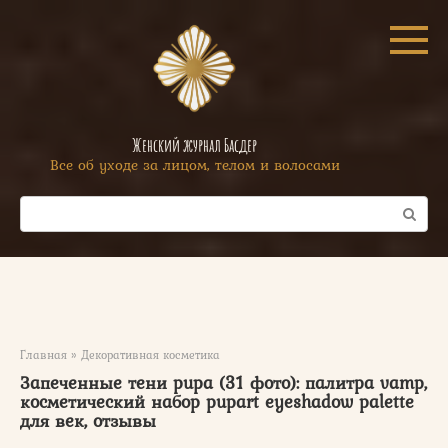
Перейти
к
контенту
Женский журнал Басдер
Все об уходе за лицом, телом и волосами
Поиск:
Главная
»
Декоративная косметика
Запеченные тени pupa (31 фото): палитра vamp,
косметический набор pupart eyeshadow palette
для век, отзывы