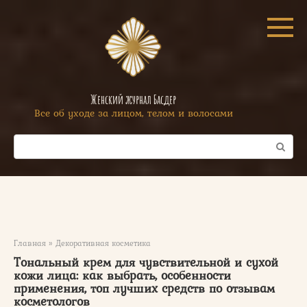
Перейти
к
контенту
Женский журнал Басдер
Все об уходе за лицом, телом и волосами
Поиск:
Главная
»
Декоративная косметика
Тональный крем для чувствительной и сухой
кожи лица: как выбрать, особенности
применения, топ лучших средств по отзывам
косметологов