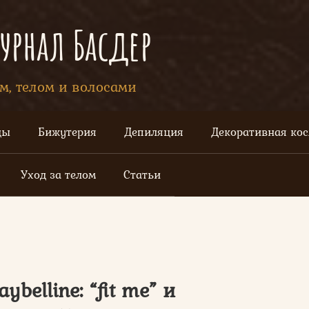
рнал Басдер
ом, телом и волосами
цы
Бижутерия
Депиляция
Декоративная ко
Уход за телом
Статьи
belline: “fit me” и