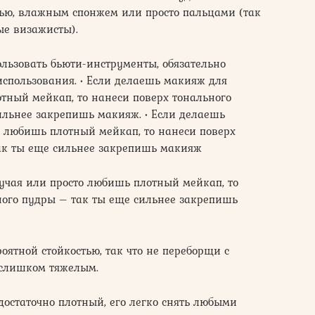
тью, влажным спонжем или просто пальцами (так
е визажисты).
льзовать бьюти-инструменты, обязательно
спользования. • Если делаешь макияж для
отный мейкап, то нанеси поверх тонального
ильнее закрепишь макияж. • Если делаешь
о любишь плотный мейкап, то нанеси поверх
ак ты еще сильнее закрепишь макияж
лучая или просто любишь плотный мейкап, то
ного пудры – так ты еще сильнее закрепишь
роятной стойкостью, так что не переборщи с
 слишком тяжелым.
 достаточно плотный, его легко снять любыми