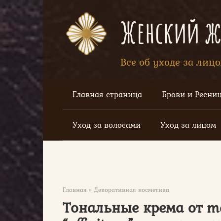
Перейти
к
Женский жу
контенту
Все об уходе за лиц
Главная страница
Брови и Ресни
Уход за волосами
Уход за лицом
Главная
»
Декоративная косметика
Тональные крема от may