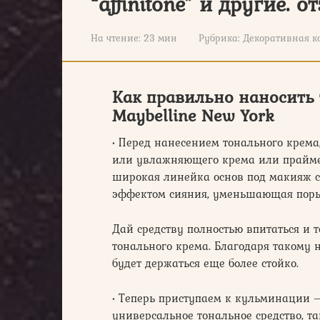
“affinitone” и другие. 
На чтение:
23 мин
Рубрика:
Декоративная к
Как правильно наносить 
Maybelline New York
• Перед нанесением тонального крем
или увлажняющего крема или праймера
широкая линейка основ под макияж 
эффектом сияния, уменьшающая пор
Дай средству полностью впитаться и 
тонального крема. Благодаря такому 
будет держаться еще более стойко.
• Теперь приступаем к кульминации –
универсальное тональное средство, т