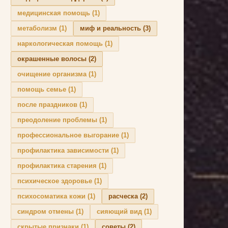
медицинская помощь
(1)
метаболизм
(1)
миф и реальность
(3)
наркологическая помощь
(1)
окрашенные волосы
(2)
очищение организма
(1)
помощь семье
(1)
после праздников
(1)
преодоление проблемы
(1)
профессиональное выгорание
(1)
профилактика зависимости
(1)
профилактика старения
(1)
психическое здоровье
(1)
психосоматика кожи
(1)
расческа
(2)
синдром отмены
(1)
сияющий вид
(1)
скрытые признаки
(1)
советы
(2)