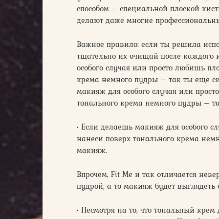
способом – специальной плоской кис
делают даже многие профессиональны
Важное правило: если ты решила испо
тщательно их очищай после каждого и
особого случая или просто любишь пл
крема немного пудры – так ты еще с
макияж для особого случая или прост
тонального крема немного пудры – т
• Если делаешь макияж для особого с
нанеси поверх тонального крема нем
макияж.
Впрочем, Fit Me и так отличается неве
пудрой, а то макияж будет выглядеть
• Несмотря на то, что тональный крем