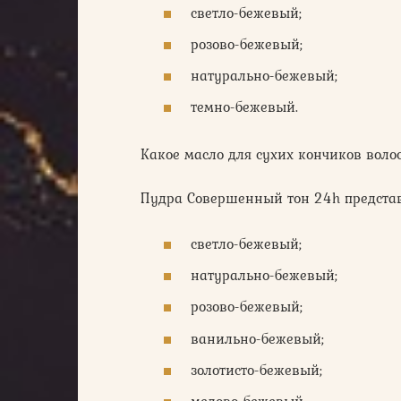
светло-бежевый;
розово-бежевый;
натурально-бежевый;
темно-бежевый.
Какое масло для сухих кончиков воло
Пудра Совершенный тон 24h предста
светло-бежевый;
натурально-бежевый;
розово-бежевый;
ванильно-бежевый;
золотисто-бежевый;
медово-бежевый.