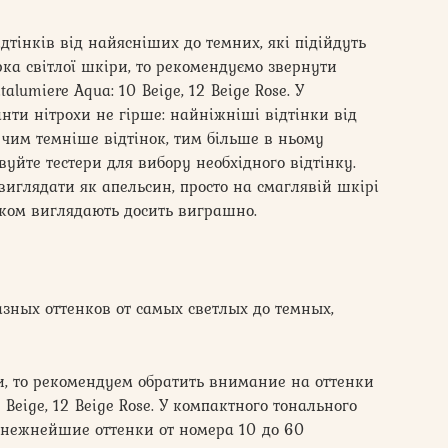
дтінків від найясніших до темних, які підійдуть
рка світлої шкіри, то рекомендуємо звернути
lumiere Aqua: 10 Beige, 12 Beige Rose. У
нти нітрохи не гірше: найніжніші відтінки від
 чим темніше відтінок, тим більше в ньому
вуйте тестери для вибору необхідного відтінку.
виглядати як апельсин, просто на смаглявій шкірі
нком виглядають досить виграшно.
зных оттенков от самых светлых до темных,
, то рекомендуем обратить внимание на оттенки
Beige, 12 Beige Rose. У компактного тонального
 нежнейшие оттенки от номера 10 до 60