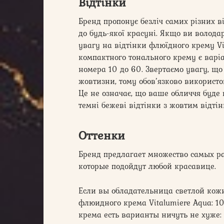
Відтінки
Бренд пропонує безліч самих різних ві
до будь-якої красуні. Якщо ви волода
увагу на відтінки флюїдного крему Vita
компактного тонального крему є варіа
номера 10 до 60. Звертаємо увагу, що
жовтизни, тому обов’язково використо
Це не означає, що ваше обличчя буде 
темні бежеві відтінки з жовтим відті
Оттенки
Бренд предлагает множество самых ра
которые подойдут любой красавице.
Если вы обладательница светлой кожи
флюидного крема Vitalumiere Aqua: 10 
крема есть варианты ничуть не хуже: