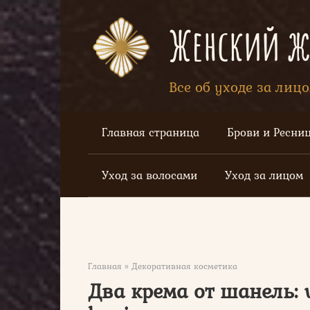
Перейти
к
Женский жу
контенту
Все об уходе за лиц
Главная страница
Брови и Ресни
Уход за волосами
Уход за лицом
Главная
»
Декоративная косметика
Два крема от шанель: v