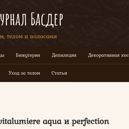
рнал Басдер
ом, телом и волосами
цы
Бижутерия
Депиляция
Декоративная ко
Уход за телом
Статьи
italumiere aqua и perfection