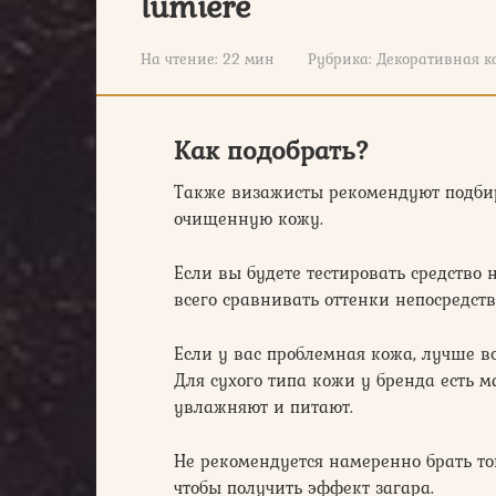
lumiere
На чтение:
22 мин
Рубрика:
Декоративная к
Как подобрать?
Также визажисты рекомендуют подби
очищенную кожу.
Если вы будете тестировать средство 
всего сравнивать оттенки непосредств
Если у вас проблемная кожа, лучше 
Для сухого типа кожи у бренда есть 
увлажняют и питают.
Не рекомендуется намеренно брать то
чтобы получить эффект загара.