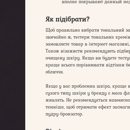
вполне покрывают данный нед
Як підібрати?
Щоб правильно вибрати тональний зас
звичайно ж, тестери тональних кремі
замовляєте товар в інтернет-магазині, 
Також візажисти рекомендують підбир
очищену шкіру. Якщо ви будете тестув
краще всього порівнювати відтінки б
обличчя.
Якщо у вас проблемна шкіра, краще вс
сухого типу шкіри у бренду є маса фл
живлять. Не рекомендується навмисно
темніше, щоб отримати ефект засмаги
пудру-бронзатор.