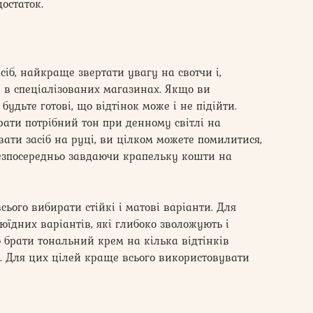
остаток.
іб, найкраще звертати увагу на свотчи і,
в в спеціалізованих магазинах. Якщо ви
будьте готові, що відтінок може і не підійти.
ати потрібний тон при денному світлі на
ати засіб на руці, ви цілком можете помилитися,
езпосередньо завдаючи крапельку кошти на
ього вибирати стійкі і матові варіанти. Для
юїдних варіантів, які глибоко зволожують і
 брати тональний крем на кілька відтінків
. Для цих цілей краще всього використовувати