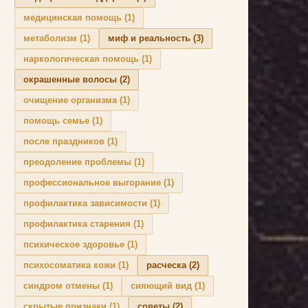
медицинская помощь
(1)
метаболизм
(1)
миф и реальность
(3)
наркологическая помощь
(1)
окрашенные волосы
(2)
очищение организма
(1)
помощь семье
(1)
после праздников
(1)
преодоление проблемы
(1)
профессиональное выгорание
(1)
профилактика зависимости
(1)
профилактика старения
(1)
психическое здоровье
(1)
психосоматика кожи
(1)
расческа
(2)
синдром отмены
(1)
сияющий вид
(1)
скрытые признаки
(1)
советы
(2)