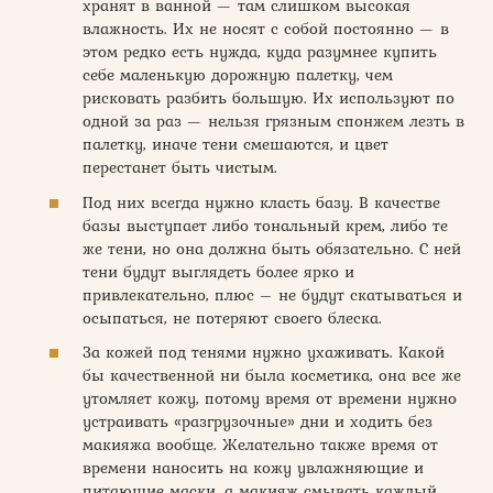
хранят в ванной — там слишком высокая
влажность. Их не носят с собой постоянно — в
этом редко есть нужда, куда разумнее купить
себе маленькую дорожную палетку, чем
рисковать разбить большую. Их используют по
одной за раз — нельзя грязным спонжем лезть в
палетку, иначе тени смешаются, и цвет
перестанет быть чистым.
Под них всегда нужно класть базу. В качестве
базы выступает либо тональный крем, либо те
же тени, но она должна быть обязательно. С ней
тени будут выглядеть более ярко и
привлекательно, плюс – не будут скатываться и
осыпаться, не потеряют своего блеска.
За кожей под тенями нужно ухаживать. Какой
бы качественной ни была косметика, она все же
утомляет кожу, потому время от времени нужно
устраивать «разгрузочные» дни и ходить без
макияжа вообще. Желательно также время от
времени наносить на кожу увлажняющие и
питающие маски, а макияж смывать каждый