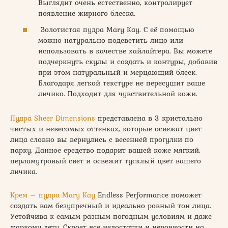
Выглядит очень естественно, контролирует
появление жирного блеска.
Золотистая пудра Mary Kay. С её помощью
можно натурально подсветить лицо или
использовать в качестве хайлайтера. Вы можете
подчеркнуть скулы и создать и контуры, добавив
при этом натуральный и мерцающий блеск.
Благодаря легкой текстуре не пересушит ваше
личико. Подходит для чувствительной кожи.
Пудра Sheer Dimensions
представлена в 3 кристально
чистых и невесомых оттенках, которые освежат цвет
лица словно вы вернулись с весенней прогулки по
парку. Данное средство подарит вашей коже мягкий,
перламутровый свет и освежит тусклый цвет вашего
личика.
Крем – пудра Mary Kay
Endless Performance поможет
создать вам безупречный и идеально ровный тон лица.
Устойчива к самым разным погодным условиям и даже
жаркому лету. Скроет все недостатки и неровности на