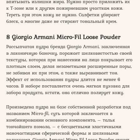
впитывать излишки жира. Нужно просто приложить их
к Т-зоне или к другим пожирневшим участкам кожи.
Тереть при этом кожу не нужно. Салфетки убирают
блеск, а многие даже не стирают тональный крем.
8 Giorgio Armani Micro-Fil Loose Powder
Рассыпчатая пудра бренда Giorgio Armani, заключенная
в лаконичную баночку, поражает шелковистостью своей
текстуры, которая при нанесении на лицо покрывает его
плотным слоем, делая незаметными расширенные поры,
не забивая их при этом, а также выравнивает тон.
Эффект от использования пудры длится не менее 6
часов. В наборе поставляется очень мягкая пуховка для
забора продукта, кстати, она отлично полирует кожу.
Произведена пудра на базе собственной разработки под
названием Micro-fil, суть которой заключается в
комбинировании основного компонента, – тальк
тончайшего помола, – с бесцветными эластичными
наночастицами сферической формы и шелковыми
волокнами. Giorgio Armani Micro-Fil Loose Powder станет