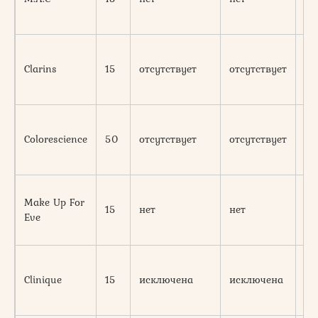
те
те
Clarins
15
отсутствует
отсутствует
хо
ро
Colorescience
50
отсутствует
отсутствует
те
хо
Make Up For
хо
15
нет
нет
Eve
те
те
Clinique
15
исключена
исключена
хо