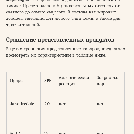
личике. Представлена в 5 универсальных оттенках от
светлого до самого смуглого. В составе нет жировых
добавок, идеальна для любого типа кожи, а также для
чувствительной.
Сравнение представленных продуктов
В целях сравнения представленных товаров, предлагаем
посмотреть их характеристики в таблице ниже.
Аллергическая
Закупорка
Пудра
SPF
От
реакция
пор
хо
Jane Iredale
20
нет
нет
и 
хо
M.A.C
15
нет
нет