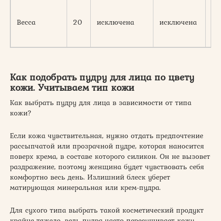
хо
Becca
20
исключена
исключена
те
Как подобрать пудру для лица по цвету
кожи. Учитываем тип кожи
Как выбрать пудру для лица в зависимости от типа
кожи?
Если кожа чувствительная, нужно отдать предпочтение
рассыпчатой или прозрачной пудре, которая наносится
поверх крема, в составе которого силикон. Он не вызовет
раздражение, поэтому женщина будет чувствовать себя
комфортно весь день. Излишний блеск уберет
матирующая минеральная или крем-пудра.
Для сухого типа выбрать такой косметический продукт
крайне тяжело, ведь пудра часто пересушивает кожу.