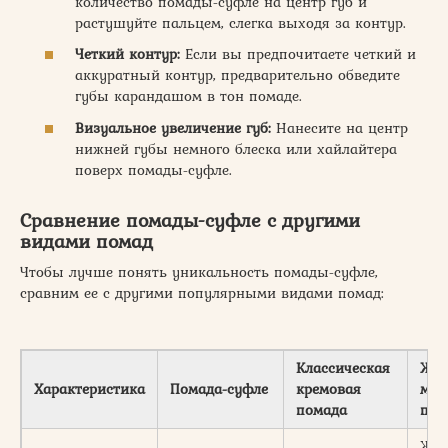
количество помады-суфле на центр губ и
растушуйте пальцем, слегка выходя за контур.
Четкий контур:
Если вы предпочитаете четкий и
аккуратный контур, предварительно обведите
губы карандашом в тон помаде.
Визуальное увеличение губ:
Нанесите на центр
нижней губы немного блеска или хайлайтера
поверх помады-суфле.
Сравнение помады-суфле с другими
видами помад
Чтобы лучше понять уникальность помады-суфле,
сравним ее с другими популярными видами помад:
Классическая
Жид
Характеристика
Помада-суфле
кремовая
мат
помада
пом
Жид