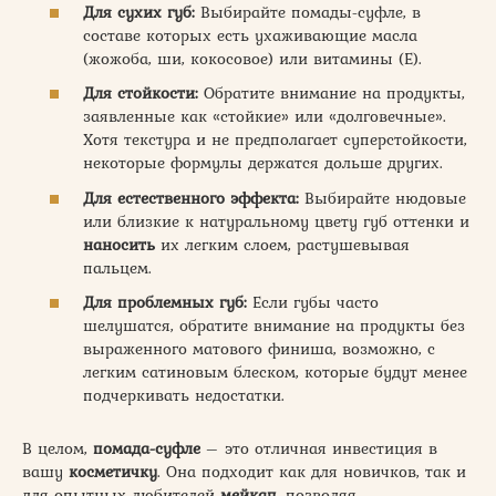
Для сухих губ:
Выбирайте помады-суфле, в
составе которых есть ухаживающие масла
(жожоба, ши, кокосовое) или витамины (Е).
Для стойкости:
Обратите внимание на продукты,
заявленные как «стойкие» или «долговечные».
Хотя текстура и не предполагает суперстойкости,
некоторые формулы держатся дольше других.
Для естественного эффекта:
Выбирайте нюдовые
или близкие к натуральному цвету губ оттенки и
наносить
их легким слоем, растушевывая
пальцем.
Для проблемных губ:
Если губы часто
шелушатся, обратите внимание на продукты без
выраженного матового финиша, возможно, с
легким сатиновым блеском, которые будут менее
подчеркивать недостатки.
В целом,
помада-суфле
– это отличная инвестиция в
вашу
косметичку
. Она подходит как для новичков, так и
для опытных любителей
мейкап
, позволяя