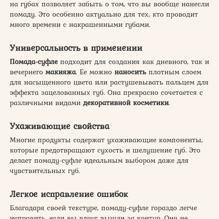
на губах позволяет забыть о том, что вы вообще нанесли
помаду. Это особенно актуально для тех, кто проводит
много времени с накрашенными губами.
Универсальность в применении
Помада-суфле
подходит для создания как дневного, так и
вечернего
макияжа
. Ее можно
наносить
плотным слоем
для насыщенного цвета или растушевывать пальцем для
эффекта зацелованных губ. Она прекрасно сочетается с
различными видами
декоративной косметики
.
Ухаживающие свойства
Многие продукты содержат ухаживающие компоненты,
которые предотвращают сухость и шелушение губ. Это
делает помаду-суфле идеальным выбором даже для
чувствительных губ.
Легкое исправление ошибок
Благодаря своей текстуре, помаду-суфле гораздо легче
исправить, если вы вдруг вышли за контур. Она не