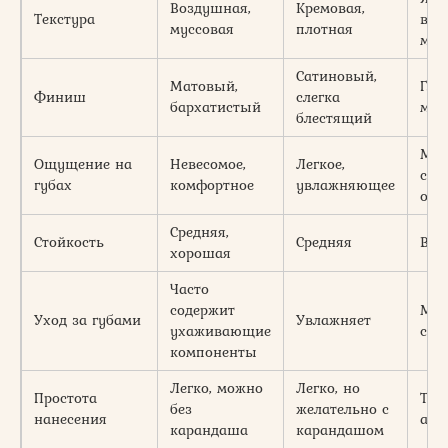
Воздушная,
Кремовая,
Текстура
выс
муссовая
плотная
мат
Сатиновый,
Матовый,
Глу
Финиш
слегка
бархатистый
мат
блестящий
Мож
Ощущение на
Невесомое,
Легкое,
суш
губах
комфортное
увлажняющее
ощу
Средняя,
Стойкость
Средняя
Выс
хорошая
Часто
содержит
Мож
Уход за губами
Увлажняет
ухаживающие
суш
компоненты
Легко, можно
Легко, но
Простота
Тре
без
желательно с
нанесения
акк
карандаша
карандашом