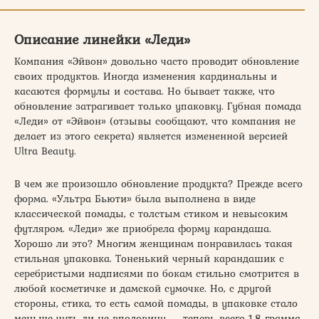
Описание линейки «Леди»
Компания «Эйвон» довольно часто проводит обновление
своих продуктов. Иногда изменения кардинальны и
касаются формулы и состава. Но бывает также, что
обновление затрагивает только упаковку. Губная помада
«Леди» от «Эйвон» (отзывы сообщают, что компания не
делает из этого секрета) является измененной версией
Ultra Beauty.
В чем же произошло обновление продукта? Прежде всего
форма. «Ультра Бьюти» была выполнена в виде
классической помады, с толстым стиком и невысоким
футляром. «Леди» же приобрела форму карандаша.
Хорошо ли это? Многим женщинам понравилась такая
стильная упаковка. Тоненький черный карандашик с
серебристыми надписями по бокам стильно смотрится в
любой косметичке и дамской сумочке. Но, с другой
стороны, стика, то есть самой помады, в упаковке стало
меньше чуть ли не вполовину — теперь всего 1,8 грамма.