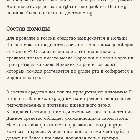
Но наносить средство на губы стало удобнее. Поэтому
новинка была оценена по достоинству.
Состав помады
Для продажи в России средство выпускается в Польше.
Из каких же ингредиентов состоит губная помада «Леди»
от «Эйвон»? Отзывы сообщают, что она осталась
прежней, только вместо масла морошки в новом издании
присутствует жожоба. Никаких жиров и воска, от
которых помада растекается по углам рта и собирается в
морщинках губ.
В составе средства все так же присутствуют витамины Е
и группы В, поскольку одним из ингредиентов являются
гидролизованные протеины пшеничного зерна.
Благодаря бетаину у помады очень мягкая консистенция.
Данное средство обладает ухаживающими свойствами.
Масло жожоба увлажняет и удерживает воду внутри
кожных покровов. А яблочная кислота смягчает губы и
делает их более упругими, повышая тонус тургора.