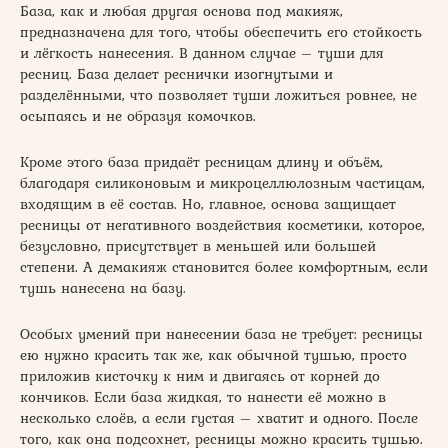
База, как и любая другая основа под макияж,
предназначена для того, чтобы обеспечить его стойкость
и лёгкость нанесения. В данном случае – туши для
ресниц. База делает реснички изогнутыми и
разделёнными, что позволяет туши ложиться ровнее, не
осыпаясь и не образуя комочков.
Кроме этого база придаёт ресницам длину и объём,
благодаря силиконовым и микроцеллюлозным частицам,
входящим в её состав. Но, главное, основа защищает
ресницы от негативного воздействия косметики, которое,
безусловно, присутствует в меньшей или большей
степени. А демакияж становится более комфортным, если
тушь нанесена на базу.
Особых умений при нанесении база не требует: ресницы
ею нужно красить так же, как обычной тушью, просто
приложив кисточку к ним и двигаясь от корней до
кончиков. Если база жидкая, то нанести её можно в
несколько слоёв, а если густая – хватит и одного. После
того, как она подсохнет, ресницы можно красить тушью.