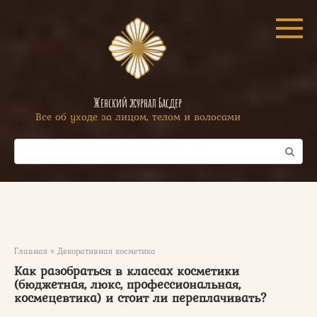
Перейти
к
контенту
Женский журнал Басдер
Все об уходе за лицом, телом и волосами
Поиск:
Главная
»
Декоративная косметика
Как разобраться в классах косметики
(бюджетная, люкс, профессиональная,
космецевтика) и стоит ли переплачивать?