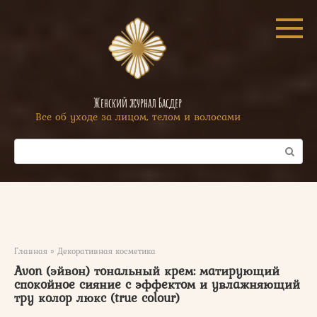
Перейти
к
контенту
Женский журнал Басдер
Все об уходе за лицом, телом и волосами
Поиск:
Главная
»
Декоративная косметика
Avon (эйвон) тональный крем: матирующий
спокойное сияние с эффектом и увлажняющий
тру колор люкс (true colour)