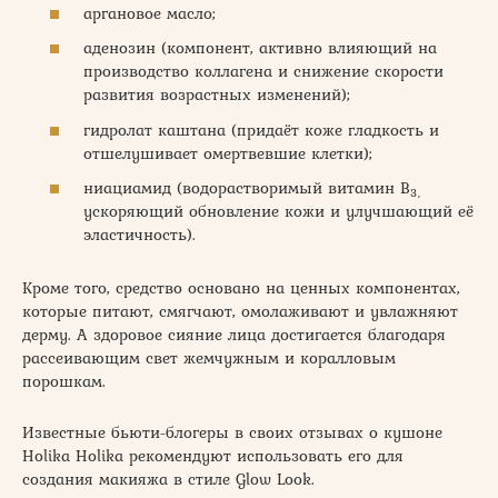
аргановое масло;
аденозин (компонент, активно влияющий на
производство коллагена и снижение скорости
развития возрастных изменений);
гидролат каштана (придаёт коже гладкость и
отшелушивает омертвевшие клетки);
ниациамид (водорастворимый витамин В
3,
ускоряющий обновление кожи и улучшающий её
эластичность).
Кроме того, средство основано на ценных компонентах,
которые питают, смягчают, омолаживают и увлажняют
дерму. А здоровое сияние лица достигается благодаря
рассеивающим свет жемчужным и коралловым
порошкам.
Известные бьюти-блогеры в своих отзывах о кушоне
Holika Holika рекомендуют использовать его для
создания макияжа в стиле Glow Look.