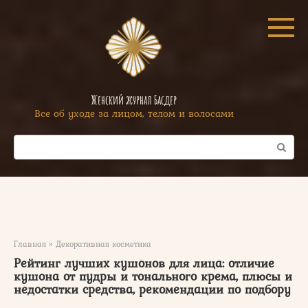
Перейти
к
контенту
Женский журнал Басдер
Все об уходе за лицом, телом и волосами
Поиск:
Главная
»
Декоративная косметика
Рейтинг лучших кушонов для лица: отличие
кушона от пудры и тонального крема, плюсы и
недостатки средства, рекомендации по подбору