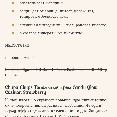
разглаживает морщины
защищает от солнца, питает, увлажняет,
тонирует, отбеливает кожу
активный ингредиент – гиалуроновая кислота
в составе минеральные пигменты
НЕДОСТАТКИ
не обнаружено
Rivecowe Кушон DD Dust Defense Cushion SPF 50+ 13 гр
SPF 50
Chupa Chups Тональный крем Candy Glow
Cushion Strawberry
Кушон идеально скрывает повышенную пигментацию,
акне, покраснения, выравнивая цвет лица. Не сушит
дерму, эффект держится в течение всего дня. Защищает
от ультрафиолета. Цена – 1 990 рублей.