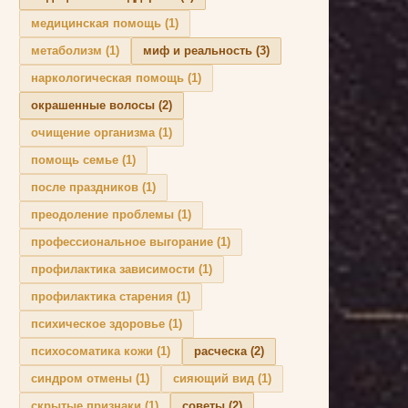
медицинская помощь
(1)
метаболизм
(1)
миф и реальность
(3)
наркологическая помощь
(1)
окрашенные волосы
(2)
очищение организма
(1)
помощь семье
(1)
после праздников
(1)
преодоление проблемы
(1)
профессиональное выгорание
(1)
профилактика зависимости
(1)
профилактика старения
(1)
психическое здоровье
(1)
психосоматика кожи
(1)
расческа
(2)
синдром отмены
(1)
сияющий вид
(1)
скрытые признаки
(1)
советы
(2)