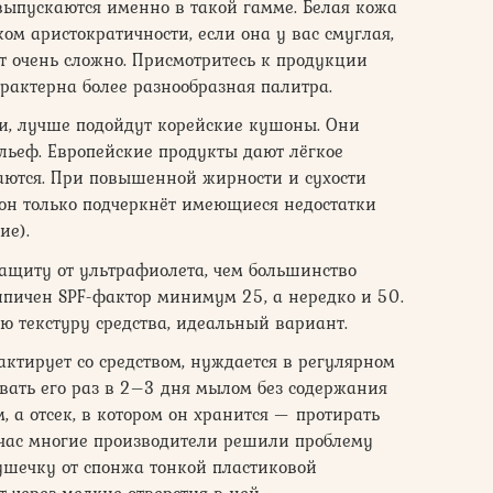
выпускаются именно в такой гамме. Белая кожа
ом аристократичности, если она у вас смуглая,
 очень сложно. Присмотритесь к продукции
арактерна более разнообразная палитра.
и, лучше подойдут корейские кушоны. Они
льеф. Европейские продукты дают лёгкое
аются. При повышенной жирности и сухости
он только подчеркнёт имеющиеся недостатки
ие).
ащиту от ультрафиолета, чем большинство
типичен SPF-фактор минимум 25, а нередко и 50.
кую текстуру средства, идеальный вариант.
актирует со средством, нуждается в регулярном
ать его раз в 2–3 дня мылом без содержания
 а отсек, в котором он хранится — протирать
йчас многие производители решили проблему
ушечку от спонжа тонкой пластиковой
 через мелкие отверстия в ней.