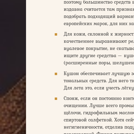
поэтому большинство средств 
издавна считается там признак
подобрать подходящий вариант
европейских марок, для них х
Для кожи, склонной к жирност
качественнее выравнивают ре
вуалевое покрытие, не скатыв
ищите другие средства — куш
(расширенные поры, шелушен
Кушон обеспечивает лучшую з
тональных средств. Для него 
Для лета это, если учесть лёг
Спонж, если он постоянно конт
очищении. Лучше всего промыв
щёлочи, гидрофильным маслом,
спиртовой салфеткой. Хотя се
негигиеничности, отделив под
перегородкой. Флюид поступает