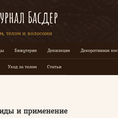
рнал Басдер
ом, телом и волосами
цы
Бижутерия
Депиляция
Декоративная ко
Уход за телом
Статьи
виды и применение