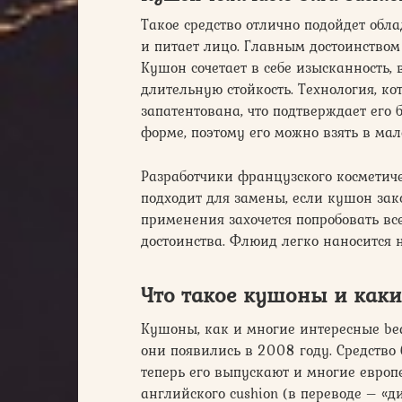
Такое средство отлично подойдет обл
и питает лицо. Главным достоинством
Кушон сочетает в себе изысканность,
длительную стойкость. Технология, ко
запатентована, что подтверждает его
форме, поэтому его можно взять в ма
Разработчики французского косметич
подходит для замены, если кушон зако
применения захочется попробовать вс
достоинства. Флюид легко наносится
Что такое кушоны и как
Кушоны, как и многие интересные be
они появились в 2008 году. Средство 
теперь его выпускают и многие европ
английского cushion (в переводе – «д