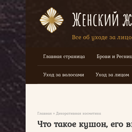
Перейти
к
Женский жу
контенту
Все об уходе за лиц
Главная страница
Брови и Ресни
Уход за волосами
Уход за лицом
Главная
»
Декоративная косметика
Что такое кушон, его 