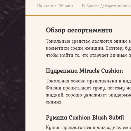
На чтение:
20 мин
Рубрика:
Декоративная к
Обзор ассортимента
Тональные средства являются одним 
косметики среди женщин. Поэтому буд
чтобы найти то, что отвечает личным 
Пудреница Miracle Cushion
Тональная основа представлена в вид
Флюид пропитывает губку, поэтому на
жидкий, хорошо увлажняет эпидермис
сияния.
Румяна Cushion Blush Subtil
Кушон предлагается производителем 