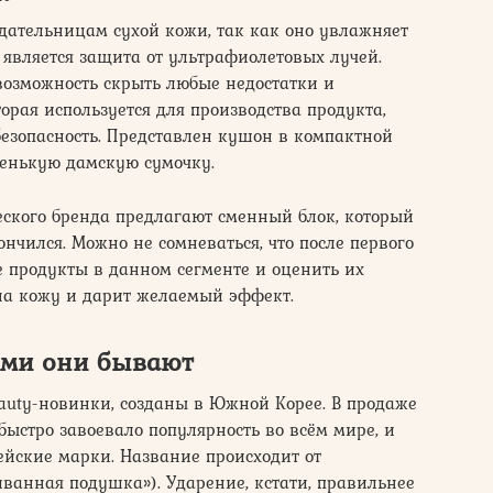
адательницам сухой кожи, так как оно увлажняет
 является защита от ультрафиолетовых лучей.
 возможность скрыть любые недостатки и
торая используется для производства продукта,
 безопасность. Представлен кушон в компактной
ленькую дамскую сумочку.
еского бренда предлагают сменный блок, который
нчился. Можно не сомневаться, что после первого
е продукты в данном сегменте и оценить их
 на кожу и дарит желаемый эффект.
ими они бывают
auty-новинки, созданы в Южной Корее. В продаже
быстро завоевало популярность во всём мире, и
ейские марки. Название происходит от
иванная подушка»). Ударение, кстати, правильнее