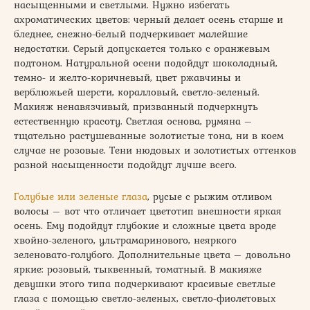
насыщенными и светлыми. Нужно избегать
ахроматических цветов: черный делает осень старше и
бледнее, снежно-белый подчеркивает малейшие
недостатки. Серый допускается только с оранжевым
подтоном. Натуральной осени подойдут шоколадный,
темно- и желто-коричневый, цвет ржавчины и
верблюжьей шерсти, коралловый, светло-зеленый.
Макияж ненавязчивый, призванный подчеркнуть
естественную красоту. Светлая основа, румяна –
тщательно растушеванные золотистые тона, ни в коем
случае не розовые. Тени нюдовых и золотистых оттенков
разной насыщенности подойдут лучше всего.
Голубые или зеленые глаза
, русые с рыжим отливом
волосы – вот что отличает цветотип внешности яркая
осень. Ему подойдут глубокие и сложные цвета вроде
хвойно-зеленого, ультрамаринового, неяркого
зеленовато-голубого. Дополнительные цвета – довольно
яркие: розовый, тыквенный, томатный. В макияже
девушки этого типа подчеркивают красивые светлые
глаза с помощью светло-зеленых, светло-фиолетовых