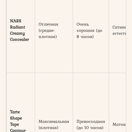
NARS
Отличная
Очень
Radiant
Сатиновы
(средне-
хорошая (до
Creamy
естестве
плотная)
8 часов)
Concealer
Tarte
Shape
Максимальная
Превосходная
Tape
Матовый
(плотная)
(до 10 часов)
Contour