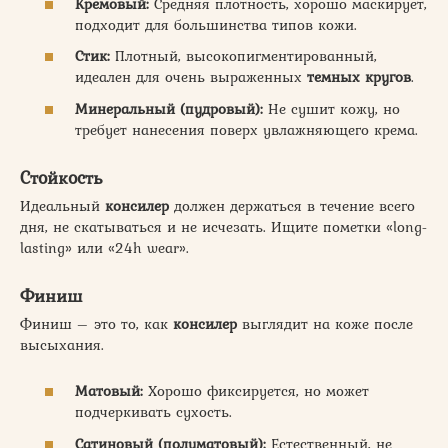
Кремовый:
Средняя плотность, хорошо маскирует,
подходит для большинства типов кожи.
Стик:
Плотный, высокопигментированный,
идеален для очень выраженных
темных кругов
.
Минеральный (пудровый):
Не сушит кожу, но
требует нанесения поверх увлажняющего крема.
Стойкость
Идеальный
консилер
должен держаться в течение всего
дня, не скатываться и не исчезать. Ищите пометки «long-
lasting» или «24h wear».
Финиш
Финиш – это то, как
консилер
выглядит на коже после
высыхания.
Матовый:
Хорошо фиксируется, но может
подчеркивать сухость.
Сатиновый (полуматовый):
Естественный, не