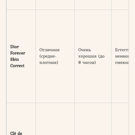
Dior
Отличная
Очень
Естестве
Forever
(средне-
хорошая (до
немного
Skin
плотная)
8 часов)
сияющи
Correct
Clé de