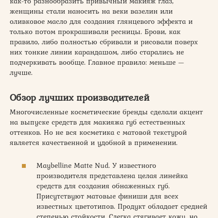
как-то разнообразить привычный макияж глаз,
женщины стали наносить на веки вазелин или
оливковое масло для создания глянцевого эффекта и
только потом прокрашивали ресницы. Брови, как
правило, либо полностью сбривали и рисовали поверх
них тонкие линии карандашом, либо старались не
подчеркивать вообще. Главное правило: меньше —
лучше.
Обзор лучших производителей
Многочисленные косметические бренды сделали акцент
на выпуске средств для макияжа губ естественных
оттенков. Но не вся косметика с матовой текстурой
является качественной и удобной в применении.
Maybelline Matte Nud. У известного
производителя представлена целая линейка
средств для создания обнаженных губ.
Присутствуют матовые финиши для всех
известных цветотипов. Продукт обладает средней
степенью стойкости. Слегка стягивает кожу, но