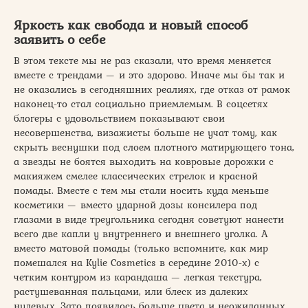
Яркость как свобода и новый способ
заявить о себе
В этом тексте мы не раз сказали, что время меняется
вместе с трендами — и это здорово. Иначе мы бы так и
не оказались в сегодняшних реалиях, где отказ от рамок
наконец-то стал социально приемлемым. В соцсетях
блогеры с удовольствием показывают свои
несовершенства, визажисты больше не учат тому, как
скрыть веснушки под слоем плотного матирующего тона,
а звезды не боятся выходить на ковровые дорожки с
макияжем смелее классических стрелок и красной
помады. Вместе с тем мы стали носить куда меньше
косметики — вместо ударной дозы консилера под
глазами в виде треугольника сегодня советуют нанести
всего две капли у внутреннего и внешнего уголка. А
вместо матовой помады (только вспомните, как мир
помешался на Kylie Cosmetics в середине 2010-х) с
четким контуром из карандаша — легкая текстура,
растушеванная пальцами, или блеск из далеких
нулевых. Зато появилось больше цвета и неожиданных