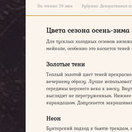
На чтение:
19 мин
Рубрика:
Декоративная к
Цвета сезона осень-зима
Для тусклых холодных сезонов визажи
мейкапе, особенно это касается теней
Золотые тени
Теплый золотой цвет теней прекрасно
вечернему образу. Лучше использоват
середины верхнего века к виску. Вну
выглядит не перегруженным. Нижнее 
карандашом. Допускается закрашиван
Неон
Бунтарский подход к бьюти-трендам, 