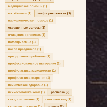
медицинская помощь
(1)
метаболизм
(1)
миф и реальность
(3)
наркологическая помощь
(1)
окрашенные волосы
(2)
очищение организма
(1)
помощь семье
(1)
после праздников
(1)
преодоление проблемы
(1)
профессиональное выгорание
(1)
профилактика зависимости
(1)
профилактика старения
(1)
психическое здоровье
(1)
психосоматика кожи
(1)
расческа
(2)
синдром отмены
(1)
сияющий вид
(1)
скрытые признаки
(1)
советы
(2)