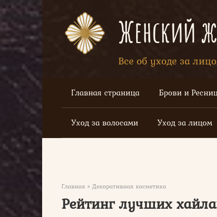
Перейти
к
Женский жу
контенту
Все об уходе за лиц
Главная страница
Брови и Ресни
Уход за волосами
Уход за лицом
Главная
»
Декоративная косметика
Рейтинг лучших хайла