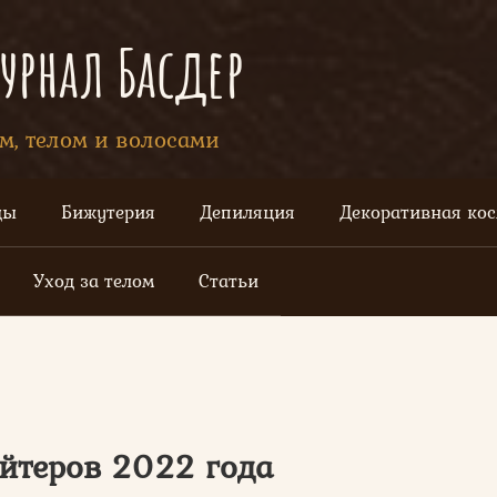
рнал Басдер
ом, телом и волосами
цы
Бижутерия
Депиляция
Декоративная ко
Уход за телом
Статьи
йтеров 2022 года