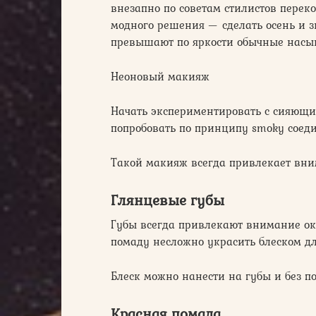
внезапно по советам стилистов перек
модного решения — сделать осень и з
превышают по яркости обычные насыщ
Неоновый макияж
Начать экспериментировать с сияющи
попробовать по принципу smoky соед
Такой макияж всегда привлекает вн
Глянцевые губы
Губы всегда привлекают внимание о
помаду несложно украсить блеском д
Блеск можно нанести на губы и без по
Красная помада