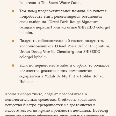
Ice cream и The Saem Water Candy.
Тем, кому предпочтительнее помада, но хочется
попробовать тинт, рекомендуется остановить
свой выбор на L’Oreal Paris Rouge Signature
(жидкий вариант) или на стике SHISEIDO colorgel
lipbalm.
Получить соблазнительный глянец получится,
воспользовавшись L’Oreal Paris Brilliant Signature,
Urban Decay Vice lip Chemistry или SHISEIDO
colorgel lipbalm.
Если на первом месте забота о губах, то большое
количество ухаживающих компонентов
содержится в Yadah Be My Tint и Holika Holika
Holipop.
Кроме выбора тинта, следует позаботиться о
вспомогательных средствах. Стойкость красящего
вещества быстро превращается из достоинства в
недостаток, когда нужно произвести демакияж. Поэтому
сразу же следует обзавестись специальным средством,