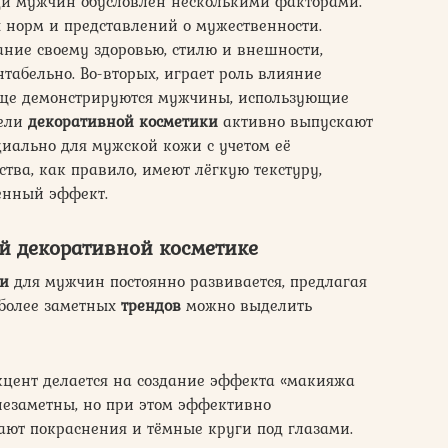
и мужчин обусловлен несколькими факторами.
 норм и представлений о мужественности.
ие своему здоровью, стилю и внешности,
табельно. Во-вторых, играет роль влияние
чаще демонстрируются мужчины, использующие
тели
декоративной косметики
активно выпускают
иально для мужской кожи с учетом её
ства, как правило, имеют лёгкую текстуру,
енный эффект.
й декоративной косметике
ки
для мужчин постоянно развивается, предлагая
иболее заметных
трендов
можно выделить
цент делается на создание эффекта «макияжа
 незаметны, но при этом эффективно
ают покраснения и тёмные круги под глазами.