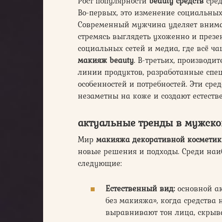
Рост популярности
beauty средств
сред
Во-первых, это изменение социальных
Современный мужчина уделяет вниман
стремясь выглядеть ухоженно и презен
социальных сетей и медиа, где всё 
макияж beauty
. В-третьих, производи
линии продуктов, разработанные спец
особенностей и потребностей. Эти сред
незаметны на коже и создают естеств
актуальные тренды в мужско
Мир
макияжа декоративной космети
новые решения и подходы. Среди на
следующие:
Естественный вид:
основной ак
без макияжа», когда средства
выравнивают тон лица, скрыв