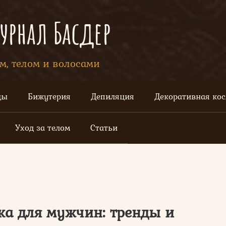
рнал Басдер
ом, телом и волосами
цы
Бижутерия
Депиляция
Декоративная ко
Уход за телом
Статьи
ка для мужчин: тренды и