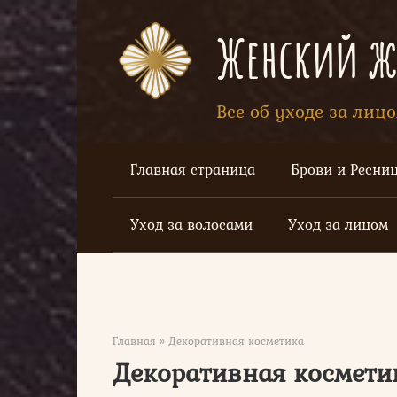
Перейти
к
Женский жу
контенту
Все об уходе за лиц
Главная страница
Брови и Ресни
Уход за волосами
Уход за лицом
Главная
»
Декоративная косметика
Декоративная космети