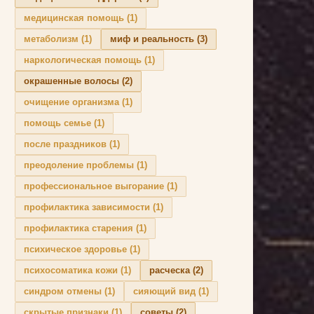
медицинская помощь
(1)
метаболизм
(1)
миф и реальность
(3)
наркологическая помощь
(1)
окрашенные волосы
(2)
очищение организма
(1)
помощь семье
(1)
после праздников
(1)
преодоление проблемы
(1)
профессиональное выгорание
(1)
профилактика зависимости
(1)
профилактика старения
(1)
психическое здоровье
(1)
психосоматика кожи
(1)
расческа
(2)
синдром отмены
(1)
сияющий вид
(1)
скрытые признаки
(1)
советы
(2)