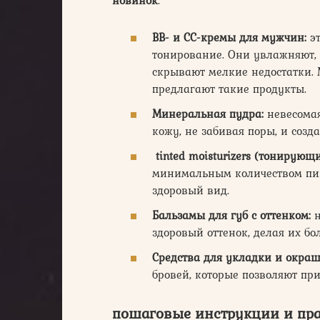
новинок
:
BB- и CC-кремы для мужчин:
эт
тонирование. Они увлажняют,
скрывают мелкие недостатки.
предлагают такие продукты.
Минеральная пудра:
невесомая
кожу, не забивая поры, и созд
tinted moisturizers (тонирующ
минимальным количеством пиг
здоровый вид.
Бальзамы для губ с оттенком:
н
здоровый оттенок, делая их б
Средства для укладки и окраш
бровей, которые позволяют пр
пошаговые инструкции и пра