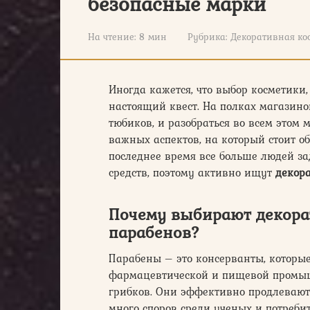
безопасные марки
На чтение:
8 мин
Рубрика:
Декоративная ко
Иногда кажется, что выбор косметики
настоящий квест. На полках магазино
тюбиков, и разобраться во всем этом 
важных аспектов, на который стоит об
последнее время все больше людей з
средств, поэтому активно ищут
декор
Почему выбирают декора
парабенов?
Парабены – это консерванты, которые
фармацевтической и пищевой промыш
грибков. Они эффективно продлевают 
много споров среди ученых и потребит