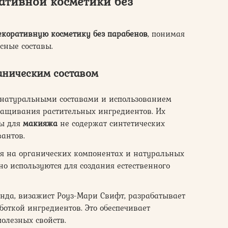
ативной косметики без
екоративную косметику без парабенов
, понимая
сные составы.
аническим составом
и натуральными составами и использованием
ащивания растительных ингредиентов. Их
ы для
макияжа
не содержат синтетических
вантов.
ся на органических компонентах и натуральных
но используются для создания естественного
енда, визажист Роуз-Мари Свифт, разрабатывает
откой ингредиентов. Это обеспечивает
олезных свойств.