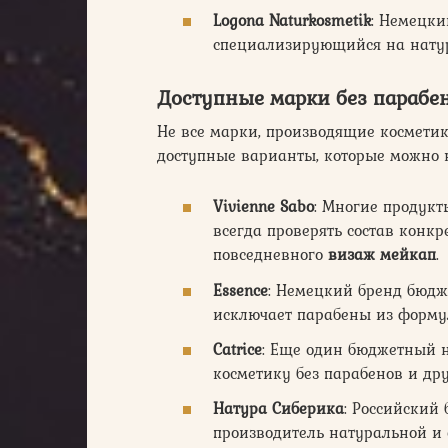
Logona Naturkosmetik
: Немецки
специализирующийся на натур
Доступные марки без парабе
Не все марки, производящие косметику
доступные варианты, которые можно 
Vivienne Sabo
: Многие продукт
всегда проверять состав конкр
повседневного
визаж мейкап
.
Essence
: Немецкий бренд бюдж
исключает парабены из формул
Catrice
: Еще один бюджетный 
косметику без парабенов и др
Натура Сиберика
: Российский
производитель натуральной и 