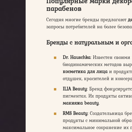
Популярные марки декор
парабенов
Сегодня многие бренды предлагают
д
запросы потребителей на более безопа
Бренды с натуральным и орг
Dr. Hauschka
: Известен своим
биодинамических методов выр
косметика для лица
и продукт
отдушек, красителей и консер
ILIA Beauty
: Бренд фокусирует
пигментах. Их продукты актив
макияжа beauty
.
RMS Beauty
: Создательница бр
продукты с минимальной обраб
максимальное сохранение их п