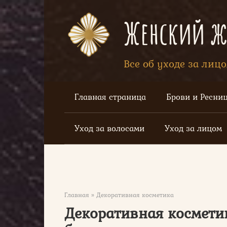
Перейти
к
Женский жу
контенту
Все об уходе за лиц
Главная страница
Брови и Ресни
Уход за волосами
Уход за лицом
Главная
»
Декоративная косметика
Декоративная косметик