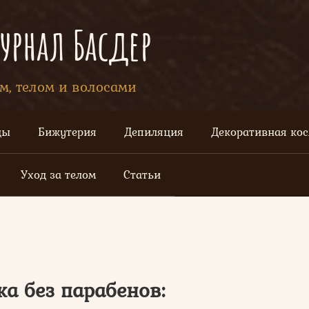
рнал Басдер
ом, телом и волосами
цы
Бижутерия
Депиляция
Декоративная ко
Уход за телом
Статьи
а без парабенов: