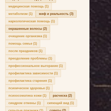
медицинская помощь
(1)
метаболизм
(1)
миф и реальность
(3)
наркологическая помощь
(1)
окрашенные волосы
(2)
очищение организма
(1)
помощь семье
(1)
после праздников
(1)
преодоление проблемы
(1)
профессиональное выгорание
(1)
профилактика зависимости
(1)
профилактика старения
(1)
психическое здоровье
(1)
психосоматика кожи
(1)
расческа
(2)
синдром отмены
(1)
сияющий вид
(1)
скрытые признаки
(1)
советы
(2)