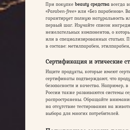
При покупке
beauty средства
всегда в
«Paraben-free» или «Без парабенов». В
гарантирует полную натуральность ил
первый шаг. Изучайте список ингред
нежелательных компонентов, о котор
или в специализированных статьях. 
в составе: метилпарабен, этилпарабен
Сертификация и этические с
Ищите продукты, которые имеют серт
сертификаты подтверждают, что проду
безопасности и качества. Например, в 
России также развиваются системы с
распространены. Обращайте внимание
на отсутствие тестирования на живо
выбора для многих потребителей.