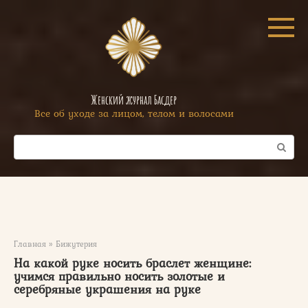
Перейти
к
контенту
Женский журнал Басдер
Все об уходе за лицом, телом и волосами
Поиск:
Главная
»
Бижутерия
На какой руке носить браслет женщине:
учимся правильно носить золотые и
серебряные украшения на руке