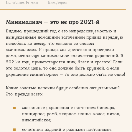
На чтение:
14 мин
Бижутерия
Минимализм – это не про 2021-й
Видимо, прошедший год с его непредсказуемостью и
вынужденным домашним заточением привил изрядную
нелюбовь ко всему, что связано со словом
«минимализм». И правда, мы достаточно просидели
дома, используя минимальное количество украшений. В
2021-м году приветствуются шик, блеск и красота! Если
это золотая цепь, то она должна быть крупной, а если
украшение миниатюрное – то оно должно быть не одно!
Какие золотые цепочки будут особенно актуальными?
Это, прежде всего:
массивные украшения с плетением бисмарк,
панцирное, ромб, якорное, нонна, колос, питон,
византийское;
сочетания изделий с разными плетениями: