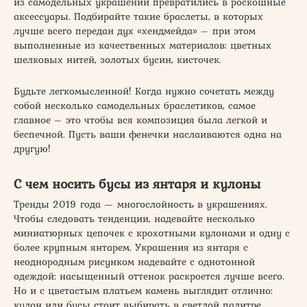
из самодельных украшений превратились в роскошные
аксессуары. Подбирайте такие браслеты, в которых
лучше всего передан дух «хендмейда» – при этом
выполненные из качественных материалов: цветных
шелковых нитей, золотых бусин, кисточек.
Будьте легкомысленной! Когда нужно сочетать между
собой несколько самодельных браслетиков, самое
главное – это чтобы вся композиция была легкой и
беспечной. Пусть ваши фенечки наслаиваются одна на
другую!
С чем носить бусы из янтаря и кулоны
Тренды 2019 года — многослойность в украшениях.
Чтобы следовать тенденции, надевайте несколько
миниатюрных цепочек с крохотными кулонами и одну с
более крупным янтарем. Украшения из янтаря с
неоднородным рисунком надевайте с однотонной
одеждой: насыщенный оттенок раскроется лучше всего.
Но и с цветастым платьем камень выглядит отлично:
кулон или бусы стоит выбирать в светлой палитре.