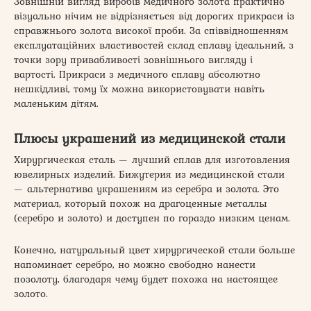
Зовнішній вигляд виробів медичного золота практично
візуально нічим не відрізняється від дорогих прикраси із
справжнього золота високої проби. За співвідношенням
експлуатаційних властивостей склад сплаву ідеальний, з
точки зору привабливості зовнішнього вигляду і
вартості. Прикраси з медичного сплаву абсолютно
нешкідливі, тому їх можна використовувати навіть
маленьким дітям.
Плюсы украшений из медицинской стали
Хирургическая сталь — лучший сплав для изготовления
ювелирных изделий. Бижутерия из медицинской стали
— альтернатива украшениям из серебра и золота. Это
материал, который похож на драгоценные металлы
(серебро и золото) и доступен по гораздо низким ценам.
Конечно, натуральный цвет хирургической стали больше
напоминает серебро, но можно свободно нанести
позолоту, благодаря чему будет похожа на настоящее
золото.