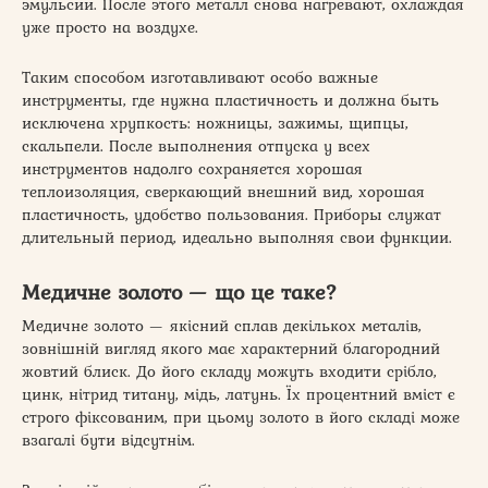
эмульсии. После этого металл снова нагревают, охлаждая
уже просто на воздухе.
Таким способом изготавливают особо важные
инструменты, где нужна пластичность и должна быть
исключена хрупкость: ножницы, зажимы, щипцы,
скальпели. После выполнения отпуска у всех
инструментов надолго сохраняется хорошая
теплоизоляция, сверкающий внешний вид, хорошая
пластичность, удобство пользования. Приборы служат
длительный период, идеально выполняя свои функции.
Медичне золото — що це таке?
Медичне золото — якісний сплав декількох металів,
зовнішній вигляд якого має характерний благородний
жовтий блиск. До його складу можуть входити срібло,
цинк, нітрид титану, мідь, латунь. Їх процентний вміст є
строго фіксованим, при цьому золото в його складі може
взагалі бути відсутнім.