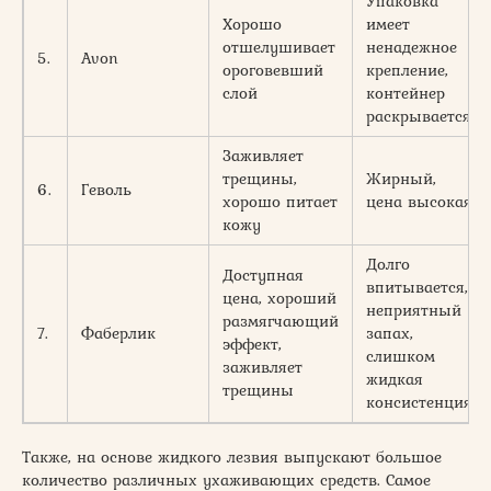
Упаковка
Хорошо
имеет
отшелушивает
ненадежное
5.
Avon
ороговевший
крепление,
слой
контейнер
раскрывается
Заживляет
трещины,
Жирный,
6.
Геволь
хорошо питает
цена высокая
кожу
Долго
Доступная
впитывается,
цена, хороший
неприятный
размягчающий
7.
Фаберлик
запах,
эффект,
слишком
заживляет
жидкая
трещины
консистенция
Также, на основе жидкого лезвия выпускают большое
количество различных ухаживающих средств. Самое