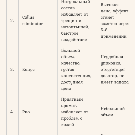
Натуральный
Высокая
состав,
цена, эффект
избавляет от
Callus
станет
2.
трещин и
eliminator
заметен через
натоптышей,
5-6
быстрое
применений
воздействие
Большой
объем,
Неудобная
качество,
упаковка,
3.
Капус
густая
отсутствует
консистенция,
дозатор, не
доступная
имеет запаха
цена
Приятный
аромат,
Небольшой
4.
Рио
избавляет от
объем
проблем с
кожей