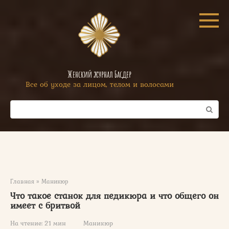
Перейти
к
контенту
Женский журнал Басдер
Все об уходе за лицом, телом и волосами
Поиск:
Главная
»
Маникюр
Что такое станок для педикюра и что общего он
имеет с бритвой
На чтение:
21 мин
Маникюр