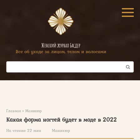
Перейти
к
контенту
Женский журнал Басдер
Все об уходе за лицом, телом и волосами
Поиск:
Главная
»
Маникюр
Какая форма ногтей будет в моде в 2022
На чтение:
22 мин
Маникюр