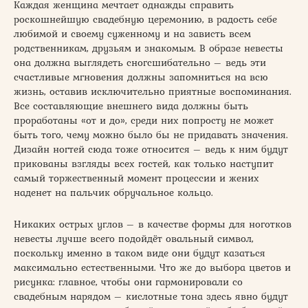
Каждая женщина мечтает однажды справить
роскошнейшую свадебную церемонию, в радость себе
любимой и своему суженному и на зависть всем
родственникам, друзьям и знакомым. В образе невесты
она должна выглядеть сногсшибательно – ведь эти
счастливые мгновения должны запомниться на всю
жизнь, оставив исключительно приятные воспоминания.
Все составляющие внешнего вида должны быть
проработаны «от и до», среди них попросту не может
быть того, чему можно было бы не придавать значения.
Дизайн ногтей сюда тоже относится – ведь к ним будут
прикованы взгляды всех гостей, как только наступит
самый торжественный момент процессии и жених
наденет на пальчик обручальное кольцо.
Никаких острых углов – в качестве формы для ноготков
невесты лучше всего подойдёт овальный символ,
поскольку именно в таком виде они будут казаться
максимально естественными. Что же до выбора цветов и
рисунка: главное, чтобы они гармонировали со
свадебным нарядом – кислотные тона здесь явно будут