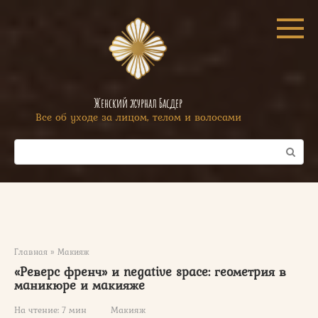
Перейти
к
контенту
Женский журнал Басдер
Все об уходе за лицом, телом и волосами
Поиск:
Главная
»
Макияж
«Реверс френч» и negative space: геометрия в
маникюре и макияже
На чтение:
7 мин
Макияж