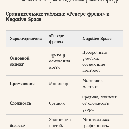
на веки или губы в виде геометрических фигур.
Сравнительная таблица: «Реверс френч» и
Negative Space
«Реверс
Характеристика
Negative Space
френч»
Прозрачные
Лунка у
Основной
участки,
основания
акцент
создающие
ногтя
контраст
Маникюр,
Применение
Маникюр
макияж
Средняя, зависит
Сложность
Средняя
от сложности
узора
Удлинение
Минимализм,
Эффект
ногтей,
графичность,