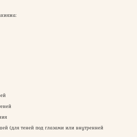
акияжа:
ней
 теней
ания
шей (для теней под глазами или внутренней