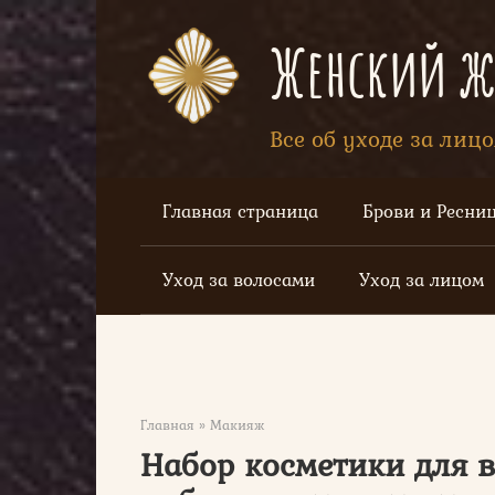
Перейти
к
Женский жу
контенту
Все об уходе за лиц
Главная страница
Брови и Ресни
Уход за волосами
Уход за лицом
Главная
»
Макияж
Набор косметики для в