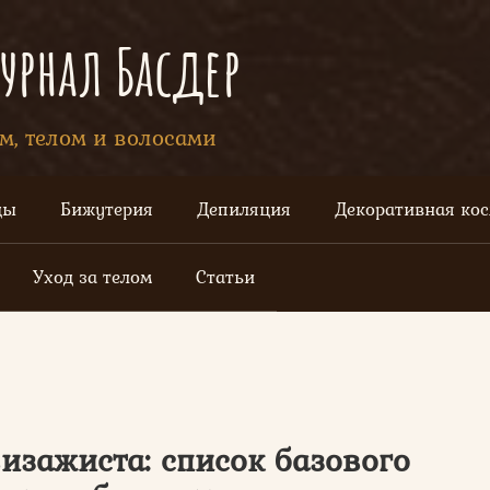
рнал Басдер
ом, телом и волосами
цы
Бижутерия
Депиляция
Декоративная ко
Уход за телом
Статьи
изажиста: список базового