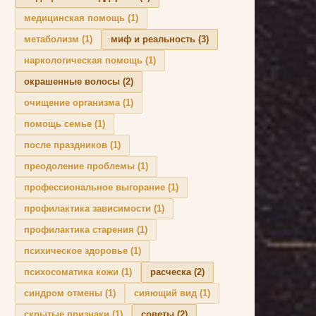
медицинская помощь
(1)
метаболизм
(1)
миф и реальность
(3)
наркологическая помощь
(1)
окрашенные волосы
(2)
очищение организма
(1)
помощь семье
(1)
после праздников
(1)
преодоление проблемы
(1)
профессиональное выгорание
(1)
профилактика зависимости
(1)
профилактика старения
(1)
психическое здоровье
(1)
психосоматика кожи
(1)
расческа
(2)
синдром отмены
(1)
сияющий вид
(1)
скрытые признаки
(1)
советы
(2)