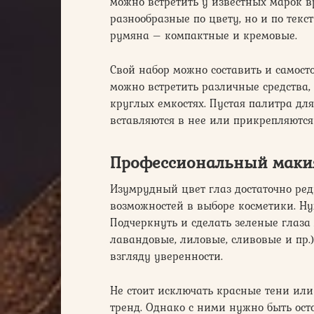
можно встретить у известных марок вро
разнообразные по цвету, но и по текс
румяна – компактные и кремовые.
Свой набор можно составить и самост
можно встретить различные средства
круглых емкостях. Пустая палитра дл
вставляются в нее или прикрепляютс
Профессиональный макия
Изумрудный цвет глаз достаточно ре
возможностей в выборе косметики. Ну
Подчеркнуть и сделать зеленые глаза
лавандовые, лиловые, сливовые и пр.
взгляду уверенности.
Не стоит исключать красные тени или
тренд. Однако с ними нужно быть ос