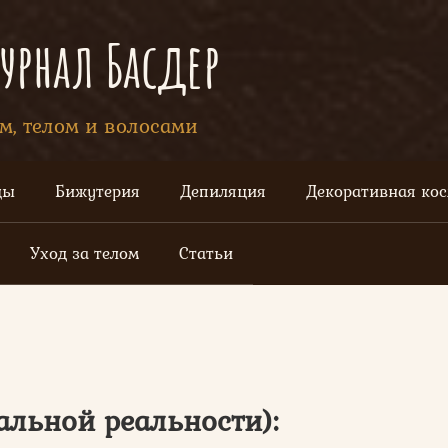
рнал Басдер
ом, телом и волосами
цы
Бижутерия
Депиляция
Декоративная ко
Уход за телом
Статьи
альной реальности):