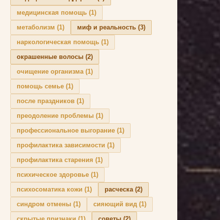
медицинская помощь
(1)
метаболизм
(1)
миф и реальность
(3)
наркологическая помощь
(1)
окрашенные волосы
(2)
очищение организма
(1)
помощь семье
(1)
после праздников
(1)
преодоление проблемы
(1)
профессиональное выгорание
(1)
профилактика зависимости
(1)
профилактика старения
(1)
психическое здоровье
(1)
психосоматика кожи
(1)
расческа
(2)
синдром отмены
(1)
сияющий вид
(1)
скрытые признаки
(1)
советы
(2)