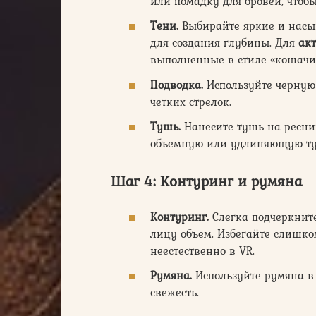
или помадку для бровей, чтоб
Тени.
Выбирайте яркие и насы
для создания глубины. Для
ак
выполненные в стиле «кошачий
Подводка.
Используйте черную
четких стрелок.
Тушь.
Нанесите тушь на ресни
объемную или удлиняющую ту
Шаг 4: Контуринг и румяна
Контуринг.
Слегка подчеркнит
лицу объем. Избегайте слишко
неестественно в VR.
Румяна.
Используйте румяна в 
свежесть.