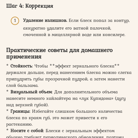
Шаг 4: Коррекция
Удаление излишков.
Если блеск попал за контур,
аккуратно удалите его ватной палочкой,
смоченной в мицеллярной воде или консилере.
Практические советы для домашнего
применения
*
Стойкость
: Чтобы **эффект зеркального блеска**
держался дольше, перед нанесением блеска можно слегка
припудрить губы прозрачной пудрой, а затем нанести
слой бальзама.
*
Визуальный объем
: Для дополнительного объема
нанесите немного хайлайтера на «лук Купидона» (дугу
над верхней губой).
*
Границы
: Избегайте слишком большого количества
блеска по краям губ, это может привести к его
растеканию.
*
Носите с собой
: Блески с зеркальным эффектом
обычно требуют периодического обновления, поэтому