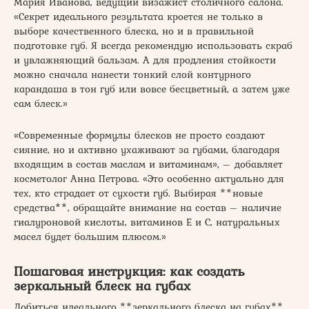
Мария Иванова, ведущий визажист столичного салона.
«Секрет идеального результата кроется не только в
выборе качественного блеска, но и в правильной
подготовке губ. Я всегда рекомендую использовать скраб
и увлажняющий бальзам. А для продления стойкости
можно сначала нанести тонкий слой контурного
карандаша в тон губ или вовсе бесцветный, а затем уже
сам блеск.»
«Современные формулы блесков не просто создают
сияние, но и активно ухаживают за губами, благодаря
входящим в состав маслам и витаминам», – добавляет
косметолог Анна Петрова. «Это особенно актуально для
тех, кто страдает от сухости губ. Выбирая **новые
средства**, обращайте внимание на состав – наличие
гиалуроновой кислоты, витаминов Е и С, натуральных
масел будет большим плюсом.»
Пошаговая инструкция: как создать
зеркальный блеск на губах
Добиться идеального **зеркального блеска на губах**