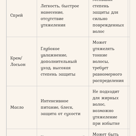
Легкость, быстрое
степень
нанесение,
защиты для
3
Спрей
отсутствие
сильно
1
утяжеления
поврежденных
волос
Может
Глубокое
утяжелять
увлажнение,
тонкие
Крем/
5
дополнительный
волосы,
Лосьон
2
уход, высокая
требует
степень защиты
равномерного
распределения
Не подходит
для жирных
Интенсивное
волос,
7
Масло
питание, блеск,
возможно
3
защита от сухости
утяжеление
при избытке
Может быть