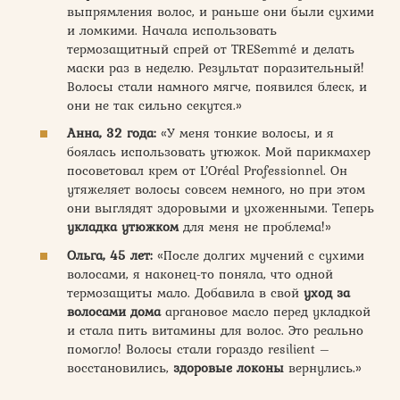
выпрямления волос, и раньше они были сухими
и ломкими. Начала использовать
термозащитный спрей от TRESemmé и делать
маски раз в неделю. Результат поразительный!
Волосы стали намного мягче, появился блеск, и
они не так сильно секутся.»
Анна, 32 года:
«У меня тонкие волосы, и я
боялась использовать утюжок. Мой парикмахер
посоветовал крем от L’Oréal Professionnel. Он
утяжеляет волосы совсем немного, но при этом
они выглядят здоровыми и ухоженными. Теперь
укладка утюжком
для меня не проблема!»
Ольга, 45 лет:
«После долгих мучений с сухими
волосами, я наконец-то поняла, что одной
термозащиты мало. Добавила в свой
уход за
волосами дома
аргановое масло перед укладкой
и стала пить витамины для волос. Это реально
помогло! Волосы стали гораздо resilient –
восстановились,
здоровые локоны
вернулись.»