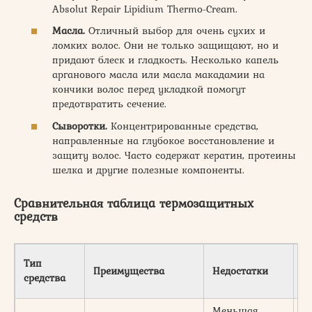
Absolut Repair Lipidium Thermo-Cream.
Масла.
Отличный выбор для очень сухих и
ломких волос. Они не только защищают, но и
придают блеск и гладкость. Несколько капель
арганового масла или масла макадамии на
кончики волос перед укладкой помогут
предотвратить сечение.
Сыворотки.
Концентрированные средства,
направленные на глубокое восстановление и
защиту волос. Часто содержат кератин, протеины
шелка и другие полезные компоненты.
Сравнительная таблица термозащитных
средств
Ц
Тип
Преимущества
Недостатки
с
средства
(₽
Меньшая