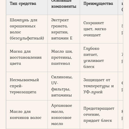
Основные
Тип средства
Преимущества
цен
компоненты
(Ро
Шампунь для
Экстракт
Сохраняет
окрашенных
граната,
500
цвет, мягко
волос
кератин,
руб
очищает
(безсульфатный)
витамин Е
Глубоко
Маска для
Масло ши,
питает,
70
восстановления
протеины,
усиливает
руб
цвета
пантенол
блеск
Силиконы,
Несмываемый
Защищает от
UV-
60
спрей-
температуры и
фильтры,
руб
термозащита
УФ-лучей
витамины
Аргановое
Предотвращает
Масло для
масло,
80
сечение,
кончиков волос
кокосовое
руб
придает блеск
масло