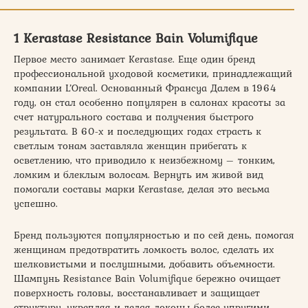
1 Kerastase Resistance Bain Volumifique
Первое место занимает Kerastase. Еще один бренд
профессиональной уходовой косметики, принадлежащий
компании L’Oreal. Основанный Франсуа Далем в 1964
году, он стал особенно популярен в салонах красоты за
счет натурального состава и получения быстрого
результата. В 60-х и последующих годах страсть к
светлым тонам заставляла женщин прибегать к
осветлению, что приводило к неизбежному – тонким,
ломким и блеклым волосам. Вернуть им живой вид
помогали составы марки Kerastase, делая это весьма
успешно.
Бренд пользуются популярностью и по сей день, помогая
женщинам предотвратить ломкость волос, сделать их
шелковистыми и послушными, добавить объемности.
Шампунь Resistance Bain Volumifique бережно очищает
поверхность головы, восстанавливает и защищает
структуру, укрепляя и делая локоны более упругими.