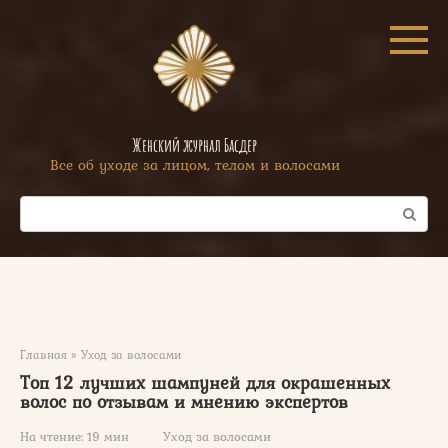
Перейти
к
контенту
Женский журнал Басдер
Все об уходе за лицом, телом и волосами
Поиск:
Главная
»
Уход за волосами
Топ 12 лучших шампуней для окрашенных
волос по отзывам и мнению экспертов
На чтение:
19 мин
Уход за волосами