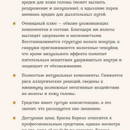
вреден для кожи головы (может вызвать
раздражение и шелушение), а вдыхание паров
аммиака вредно для дыхательных путей.
Очевидный плюс – обилие ухаживающих
компонентов в составе. Благодаря им волосы
выглядят здоровыми и шелковистыми.
Восстанавливается структура волоса изнутри, а
снаружи приглаживаются волосяные чешуйки,
что кроме визуального эффекта помогает
питательным веществам удерживаться внутри и
защищает от обезвоживания.
Полностью натуральные компоненты. Снижается
риск аллергических реакций, сведены к
минимуму возможные негативные воздействия
на волосы и кожу головы.
Средство имеет густую консистенцию, а это
значит, что расходуется оно экономно.
Доступная цена. Краска Kapous относится к
профессиональным средствам, однако несмотря
на это, цена её не бьёт по карману. Kapous –