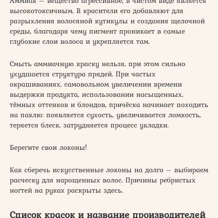
Аммиак – вещество агрессивное, в чистом виде является
высокотоксичным. В красители его добавляют для
разрыхления волосяной кутикулы и создания щелочной
среды, благодаря чему пигмент проникает в самые
глубокие слои волоса и укрепляется там.
Смыть аммиачную краску нельзя, при этом сильно
ухудшается структура прядей. При частых
окрашиваниях, самовольном увеличении времени
выдержки продукта, использовании насыщенных,
тёмных оттенков и блондов, причёска начинает походить
на паклю: появляется сухость, увеличивается ломкость,
теряется блеск, затрудняется процесс укладки.
Берегите свои локоны!
Как сберечь искусственные локоны на долго – выбираем
расческу для нарощенных волос. Причины ребристых
ногтей на руках раскрыты здесь.
Список красок и название производителей