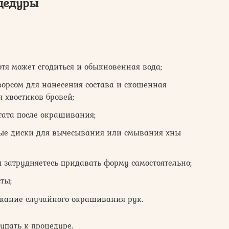
оцедуры
отя может сгодиться и обыкновенная вода;
ворсом для нанесения состава и скошенная
 хвостиков бровей;
тата после окрашивания;
ные диски для вычесывания или смывания хны
ы затрудняетесь придавать форму самостоятельно;
ты;
ежание случайного окрашивания рук.
тупать к процедуре.