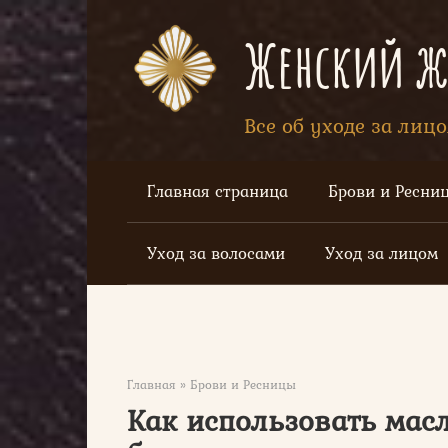
Перейти
к
Женский жу
контенту
Все об уходе за лиц
Главная страница
Брови и Ресни
Уход за волосами
Уход за лицом
Главная
»
Брови и Ресницы
Как использовать масл