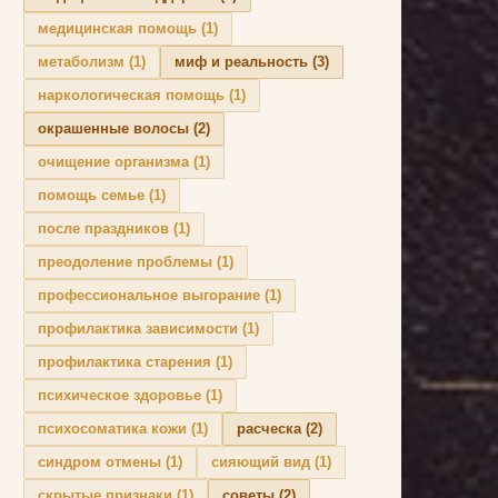
медицинская помощь
(1)
метаболизм
(1)
миф и реальность
(3)
наркологическая помощь
(1)
окрашенные волосы
(2)
очищение организма
(1)
помощь семье
(1)
после праздников
(1)
преодоление проблемы
(1)
профессиональное выгорание
(1)
профилактика зависимости
(1)
профилактика старения
(1)
психическое здоровье
(1)
психосоматика кожи
(1)
расческа
(2)
синдром отмены
(1)
сияющий вид
(1)
скрытые признаки
(1)
советы
(2)