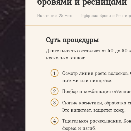
бровями и ресницами
На чтение:
25 мин
Рубрика:
Брови и Ресниц
Суть процедуры
Длительность составляет от 40 до 60
несколько этапов:
Осмотр линии роста волосков.
нитями или пинцетом.
Подбор и комбинация оттенков
Снятие косметики, обработка 
Это напитает, защитит кожу.
Тщательное расчесывание. Ко
форма и изгиб.