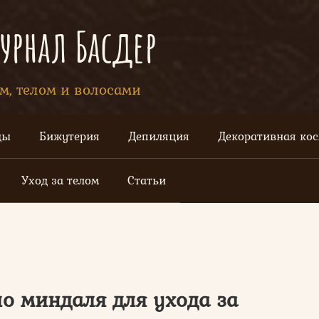
рнал Басдер
ом, телом и волосами
цы
Бижутерия
Депиляция
Декоративная ко
Уход за телом
Статьи
о миндаля для ухода за