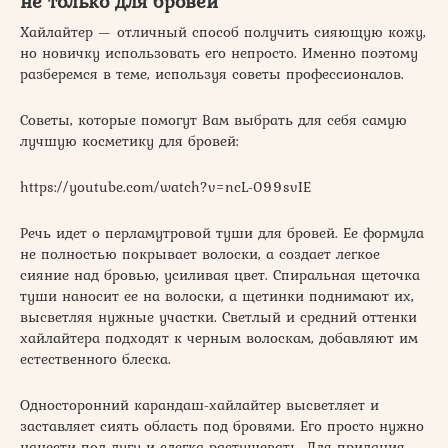
не только для бровей
Хайлайтер — отличный способ получить сияющую кожу,
но новичку использовать его непросто. Именно поэтому
разберемся в теме, используя советы профессионалов.
Советы, которые помогут Вам выбрать для себя самую
лучшую косметику для бровей:
https://youtube.com/watch?v=ncL-099svIE
Речь идет о перламутровой туши для бровей. Ее формула
не полностью покрывает волоски, а создает легкое
сияние над бровью, усиливая цвет. Спиральная щеточка
туши наносит ее на волоски, а щетинки поднимают их,
высветляя нужные участки. Светлый и средний оттенки
хайлайтера подходят к черным волоскам, добавляют им
естественного блеска.
Односторонний карандаш-хайлайтер высветляет и
заставляет сиять область под бровями. Его просто нужно
нанести под дугу и слегка растушевать. Для придания