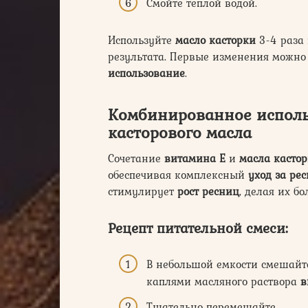
Смойте теплой водой.
Используйте
масло касторки
3-4 раза
результата. Первые изменения можно 
использование
.
Комбинированное исполь
касторового масла
Сочетание
витамина Е
и
масла касто
обеспечивая комплексный
уход за ре
стимулирует
рост ресниц
, делая их б
Рецепт питательной смеси:
В небольшой емкости смешайт
каплями масляного раствора
в
Тщательно перемешайте.