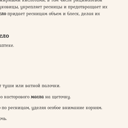
луковицы, укрепляет ресницы и предотвращает их
сло
придает ресницам объем и блеск, делая их
сло
птеке.
т туши или ватной палочки.
о касторового
масла
на щеточку.
о
по ресницам, уделяя особое внимание корням.
очь.