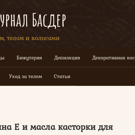
рнал Басдер
ом, телом и волосами
цы
Бижутерия
Депиляция
Декоративная ко
Уход за телом
Статьи
на Е и масла касторки для