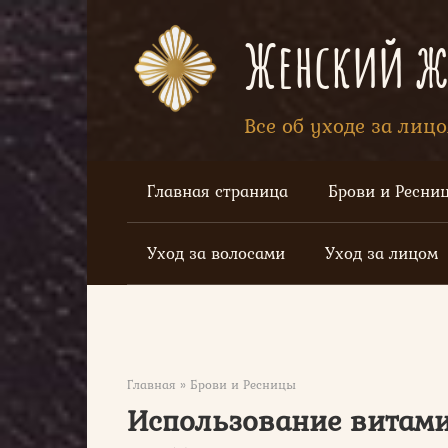
Перейти
к
Женский жу
контенту
Все об уходе за лиц
Главная страница
Брови и Ресни
Уход за волосами
Уход за лицом
Главная
»
Брови и Ресницы
Использование витами