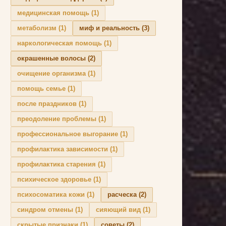
медицинская помощь
(1)
метаболизм
(1)
миф и реальность
(3)
наркологическая помощь
(1)
окрашенные волосы
(2)
очищение организма
(1)
помощь семье
(1)
после праздников
(1)
преодоление проблемы
(1)
профессиональное выгорание
(1)
профилактика зависимости
(1)
профилактика старения
(1)
психическое здоровье
(1)
психосоматика кожи
(1)
расческа
(2)
синдром отмены
(1)
сияющий вид
(1)
скрытые признаки
(1)
советы
(2)