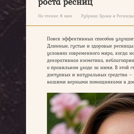
роста ресниц
На чтение:
8 мин
Рубрика:
Брови и Ресницы
Поиск эффективных способов улучши
Длинные, густые и здоровые ресницы 
условиях современного мира, когда н
декоративная косметика, неблагоприятн
о правильном уходе за ними. В этой с
доступных и натуральных средства –
вашими верными помощниками в дос