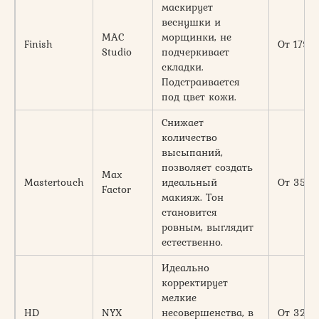
маскирует
веснушки и
MAC
морщинки, не
Finish
От 1790
Studio
подчеркивает
складки.
Подстраивается
под цвет кожи.
Снижает
количество
высыпаний,
позволяет создать
Max
Mastertouch
идеальный
От 350
Factor
макияж. Тон
становится
ровным, выглядит
естественно.
Идеально
корректирует
мелкие
HD
NYX
несовершенства, в
От 320