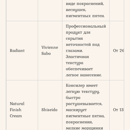
виде покраснений,
веснушек,
пигментных пятен.
Профессиональный
продукт для
скрытия
неточностей под
Vivienne
Radiant
глазами.
От 260
Sabo
Эластичная
текстура
обеспечивает
легкое нанесение.
Консилер имеет
легкую текстуру,
быстро
Natural
растушевывается,
Finish
Shiseido
маскирует
От 1300
Cream
пигментные пятна,
покраснения,
мелкие морщинки