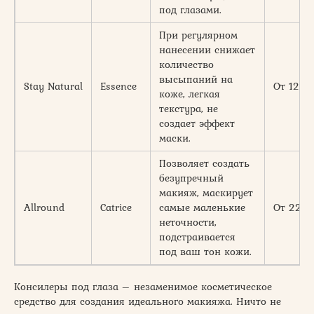
под глазами.
При регулярном
нанесении снижает
количество
высыпаний на
Stay Natural
Essence
От 120
коже, легкая
текстура, не
создает эффект
маски.
Позволяет создать
безупречный
макияж, маскирует
Allround
Catrice
самые маленькие
От 220
неточности,
подстраивается
под ваш тон кожи.
Консилеры под глаза – незаменимое косметическое
средство для создания идеального макияжа. Ничто не