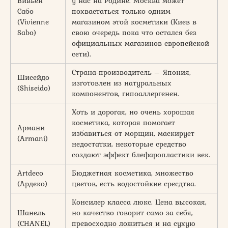
Вивьен
у нас на Родине. Москва может
Сабо
похвастаться только одним
(Vivienne
магазином этой косметики (Киев в
Sabo)
свою очередь пока что остался без
официальных магазинов европейской
сети).
Страна-производитель – Япония,
Шисейдо
изготовлен из натуральных
(Shiseido)
компонентов, гипоаллергенен.
Хоть и дорогая, но очень хорошая
косметика, которая помогает
Армани
избавиться от морщин, маскирует
(Armani)
недостатки, некоторые средство
создают эффект блефаропластики век.
Artdeco
Бюджетная косметика, множество
(Ардеко)
цветов, есть водостойкие сресдтва.
Консилер класса люкс. Цена высокая,
Шанель
но качество говорит само за себя,
(CHANEL)
превосходно ложиться и на сухую