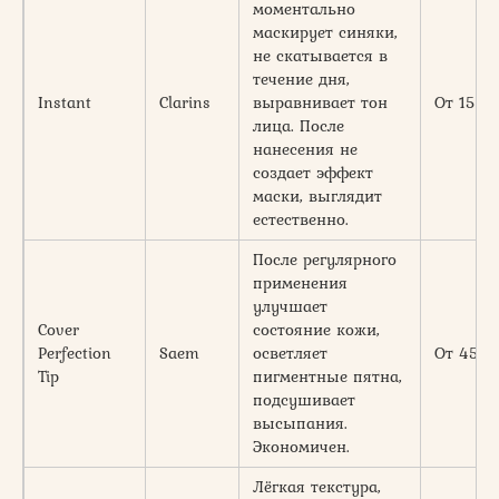
моментально
маскирует синяки,
не скатывается в
течение дня,
Instant
Clarins
выравнивает тон
От 1500
лица. После
нанесения не
создает эффект
маски, выглядит
естественно.
После регулярного
применения
улучшает
Cover
состояние кожи,
Perfection
Saem
осветляет
От 450
Tip
пигментные пятна,
подсушивает
высыпания.
Экономичен.
Лёгкая текстура,