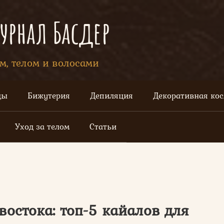
рнал Басдер
ом, телом и волосами
цы
Бижутерия
Депиляция
Декоративная ко
Уход за телом
Статьи
востока: топ-5 кайалов для