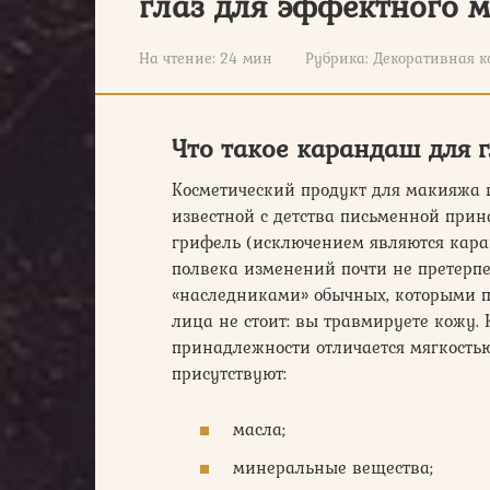
глаз для эффектного 
На чтение:
24 мин
Рубрика:
Декоративная к
Что такое карандаш для г
Косметический продукт для макияжа 
известной с детства письменной при
грифель (исключением являются кара
полвека изменений почти не претерпе
«наследниками» обычных, которыми п
лица не стоит: вы травмируете кожу.
принадлежности отличается мягкостью
присутствуют:
масла;
минеральные вещества;