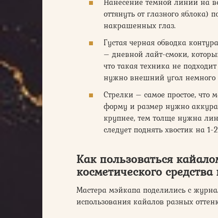
Нанесение темной линии на в
оттянуть от глазного яблока) 
накрашенных глаз.
Густая черная обводка контур
– дневной лайт-смоки, которы
что такая техника не подходит
нужно внешний угол немного 
Стрелки – самое простое, что
форму и размер нужно аккурат
крупнее, тем толще нужна ли
следует поднять хвостик на 1
Как пользоваться кайало
косметического средства 
Мастера мэйкапа поделились с журн
использования кайалов разных оттенк