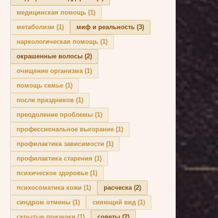
медицинская помощь
(1)
метаболизм
(1)
миф и реальность
(3)
наркологическая помощь
(1)
окрашенные волосы
(2)
очищение организма
(1)
помощь семье
(1)
после праздников
(1)
преодоление проблемы
(1)
профессиональное выгорание
(1)
профилактика зависимости
(1)
профилактика старения
(1)
психическое здоровье
(1)
психосоматика кожи
(1)
расческа
(2)
синдром отмены
(1)
сияющий вид
(1)
скрытые признаки
(1)
советы
(2)