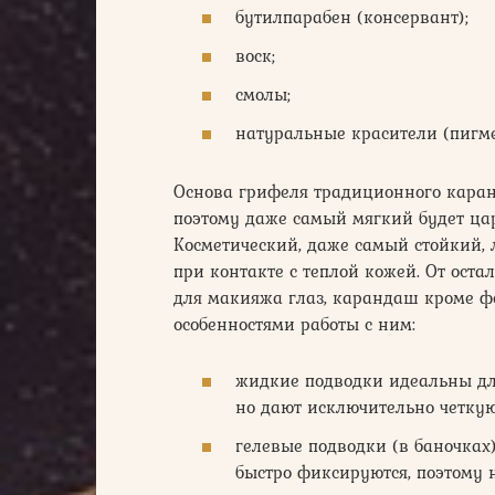
бутилпарабен (консервант);
воск;
смолы;
натуральные красители (пигм
Основа грифеля традиционного каран
поэтому даже самый мягкий будет цар
Косметический, даже самый стойкий, л
при контакте с теплой кожей. От ост
для макияжа глаз, карандаш кроме ф
особенностями работы с ним:
жидкие подводки идеальны для
но дают исключительно четку
гелевые подводки (в баночках
быстро фиксируются, поэтому 