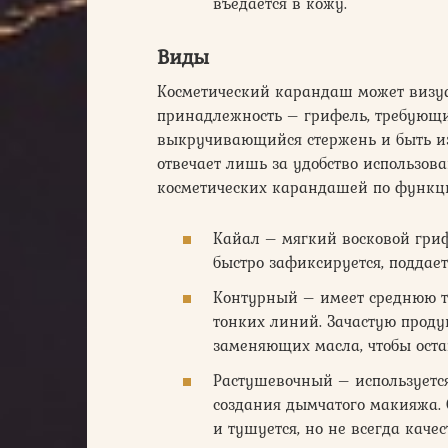
въедается в кожу.
Виды
Косметический карандаш может визу
принадлежность – грифель, требующи
выкручивающийся стержень и быть изг
отвечает лишь за удобство использов
косметических карандашей по функц
Кайал – мягкий восковой гриф
быстро зафиксируется, поддает
Контурный – имеет среднюю тв
тонких линий. Зачастую продук
заменяющих масла, чтобы оста
Растушевочный – используетс
создания дымчатого макияжа. 
и тушуется, но не всегда качес