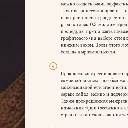
можно создать очень эффектны
Техника нанесения проста – 
веко, растушевать; подвести с
уголка глаза 0,5 миллиметров
процедуры нужно взять шимме
графитового (на выбор) оттенк
нижним веком. После этого мо
больше выразительности.
Прокраска межресничкового пр
самостоятельным способом маки
максимальной естественности.
серый кайал, можно и подчеркн
Также прокрашенная межресни
нанесения туши (особенно в 
стрелки или использования те