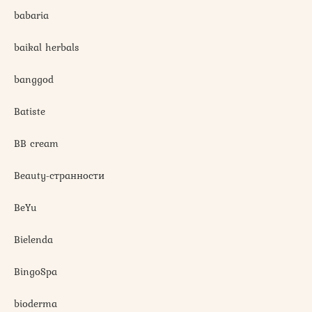
babaria
baikal herbals
banggod
Batiste
BB cream
Beauty-странности
BeYu
Bielenda
BingoSpa
bioderma