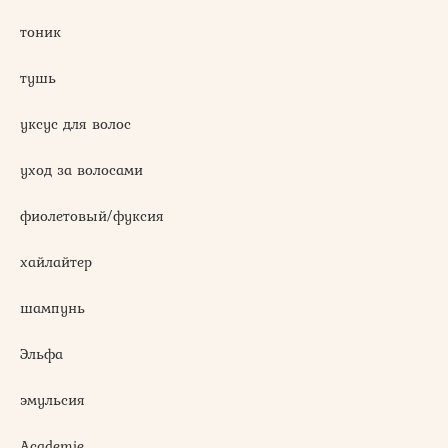
тоник
тушь
уксус для волос
уход за волосами
фиолетовый/фуксия
хайлайтер
шампунь
Эльфа
эмульсия
Academie