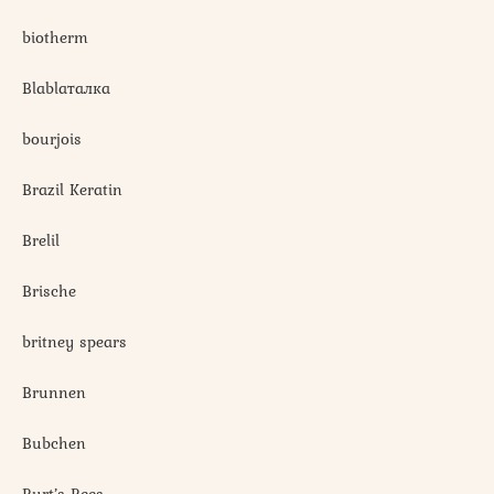
biotherm
Blablaталка
bourjois
Brazil Keratin
Brelil
Brische
britney spears
Brunnen
Bubchen
Burt’s Bees