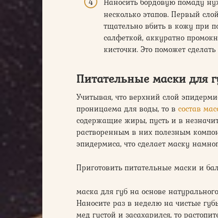
Наносить бордовую помаду нуж
несколько этапов. Первый слой
тщательно вбить в кожу при 
салфеткой, аккуратно промокн
кисточки. Это поможет сделать
Питательные маски для г
Учитывая, что верхний слой эпидермис
проницаема для воды, то в
состав ма
содержащие жиры, пусть и в незначит
растворенным в них полезным компон
эпидермиса, что сделает маску намно
Приготовить питательные маски и ба
маска для губ на основе натуральног
Наносите раз в неделю на чистые губ
мед густой и засахарился, то растопи