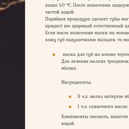
выше 50 °С. После нанесения, выдержи
чистой водой.
Подобная процедура сделает губы мя
придаст им здоровый естественный цв
Если после нанесения маски на осно
кожу губ подушечками пальцев, то ма
маска для губ на основе терто
Для лечения мелких трещинок,
яблока.
Ингредиенты:
3 ч.л. мелко натертое я
1 ч.л. сливочного масла
Компоненты смешать, нанести 
водой.