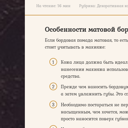
На чтение:
16 мин
Рубрика:
Декоративная к
Особенности матовой бо
Если бордовая помада матовая, то ест
стоит учитывать в макияже:
Кожа лица должна быть идеаль
нанесении макияжа использо
средства.
Прежде чем наносить бордову
а затем увлажнить губы. Это с
Необходимо постараться не пер
насыщенным, чем хочется, мож
просто наносится поверх губн