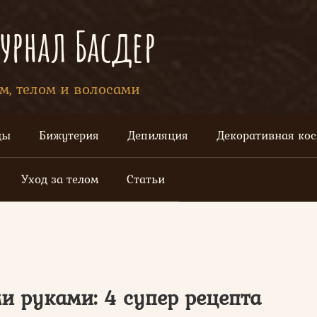
рнал Басдер
ом, телом и волосами
цы
Бижутерия
Депиляция
Декоративная ко
Уход за телом
Статьи
и руками: 4 супер рецепта