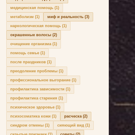
медицинская помощь
(1)
метаболизм
(1)
миф и реальность
(3)
наркологическая помощь
(1)
окрашенные волосы
(2)
очищение организма
(1)
помощь семье
(1)
после праздников
(1)
преодоление проблемы
(1)
профессиональное выгорание
(1)
профилактика зависимости
(1)
профилактика старения
(1)
психическое здоровье
(1)
психосоматика кожи
(1)
расческа
(2)
синдром отмены
(1)
сияющий вид
(1)
скрытые признаки
(1)
советы
(2)