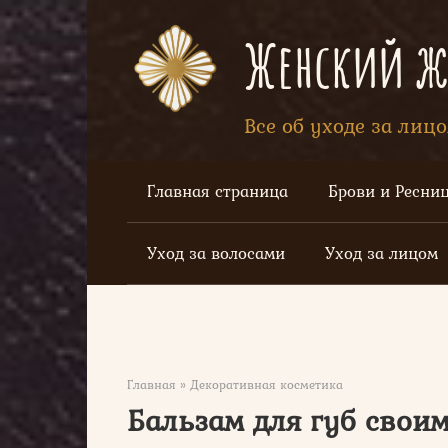
Перейти
к
Женский жу
контенту
Все об уходе за лиц
Главная страница
Брови и Ресни
Уход за волосами
Уход за лицом
Главная
»
Декоративная косметика
Бальзам для губ своим