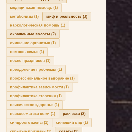
медицинская помощь
(1)
метаболизм
(1)
миф и реальность
(3)
наркологическая помощь
(1)
окрашенные волосы
(2)
очищение организма
(1)
помощь семье
(1)
после праздников
(1)
преодоление проблемы
(1)
профессиональное выгорание
(1)
профилактика зависимости
(1)
профилактика старения
(1)
психическое здоровье
(1)
психосоматика кожи
(1)
расческа
(2)
синдром отмены
(1)
сияющий вид
(1)
скрытые признаки
(1)
советы
(2)