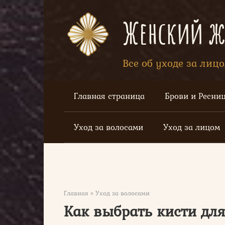
Перейти
к
Женский жу
контенту
Все об уходе за лиц
Главная страница
Брови и Ресни
Уход за волосами
Уход за лицом
Главная
»
Уход за волосами
Как выбрать кисти дл