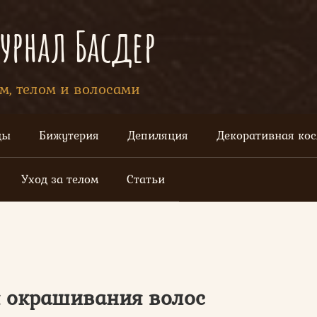
рнал Басдер
ом, телом и волосами
цы
Бижутерия
Депиляция
Декоративная ко
Уход за телом
Статьи
я окрашивания волос