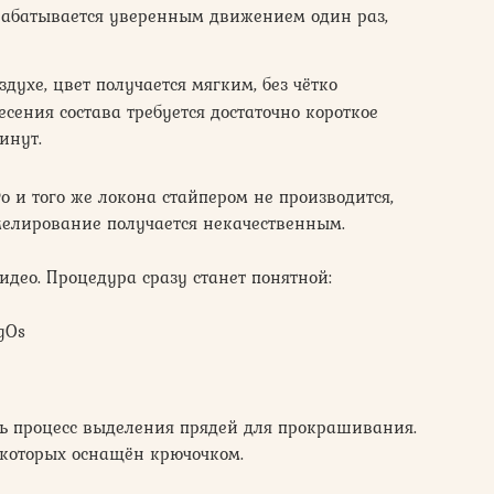
рабатывается уверенным движением один раз,
здухе, цвет получается мягким, без чётко
сения состава требуется достаточно короткое
инут.
о и того же локона стайпером не производится,
мелирование получается некачественным.
идео. Процедура сразу станет понятной:
gOs
ть процесс выделения прядей для прокрашивания.
которых оснащён крючочком.