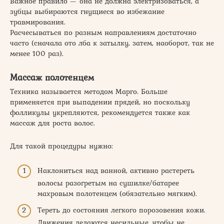
Важное правило — она не должна электризоваться, а
зубцы выбираются гнущиеся во избежание
травмирования.
Расчесываться по разным направлениям достаточно
часто (сначала ото лба к затылку, затем, наоборот, так не
менее 100 раз).
Массаж полотенцем
Техника называется методом Марго. Больше
применяется при выпадении прядей, но поскольку
фолликулы укрепляются, рекомендуется также как
массаж для роста волос.
Для такой процедуры нужно:
Наклониться над ванной, активно растереть
волосы разогретым на сушилке/батарее
махровым полотенцем (обязательно мягким).
Тереть до состояния легкого порозовения кожи.
Движения делаются несильные, чтобы не