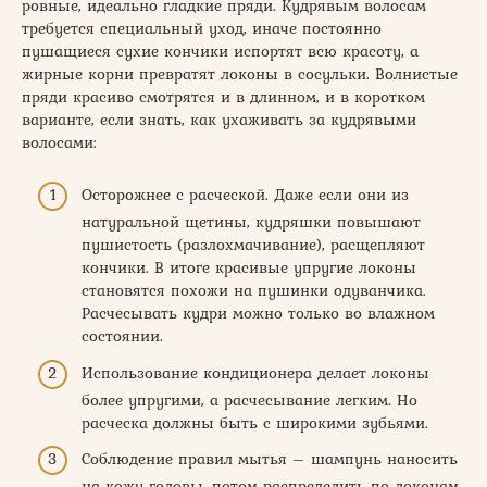
ровные, идеально гладкие пряди. Кудрявым волосам
требуется специальный уход, иначе постоянно
пушащиеся сухие кончики испортят всю красоту, а
жирные корни превратят локоны в сосульки. Волнистые
пряди красиво смотрятся и в длинном, и в коротком
варианте, если знать, как ухаживать за кудрявыми
волосами:
Осторожнее с расческой. Даже если они из
натуральной щетины, кудряшки повышают
пушистость (разлохмачивание), расщепляют
кончики. В итоге красивые упругие локоны
становятся похожи на пушинки одуванчика.
Расчесывать кудри можно только во влажном
состоянии.
Использование кондиционера делает локоны
более упругими, а расчесывание легким. Но
расческа должны быть с широкими зубьями.
Соблюдение правил мытья – шампунь наносить
на кожу головы, потом распределить по локонам,