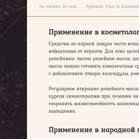
На чтение:
19 мин
Рубрика:
Уход за волосам
Применение в косметоло
Средства из корней лопуха часто испо
избавления от перхоти. Для этих целе
репейника: чистое репейное масло, ш
масла можно готовить комплексные ср
с добавлением отвара календулы, р
Регулярное втирание репейного масл
курсов химиотерапии при лечении он
сохранить жизнеспособность волосяны
выпадения.
Применение в народной