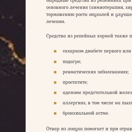
Народные средства из репейника при
основного лечения (химиотерапии, хи
торможению роста опухолей и улучше
лечения.
Средства из репейных корней также 
сахарном диабете первого или 
подагре;
ревматических заболеваниях;
простатите;
аденоме предстательной желез
аллергиях, в том числе на пыл
бронхиальной астме.
Отвар из лопуха помогает и при отр