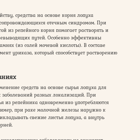
ству, средства на основе корня лопуха
 сопровождающихся отечным синдромом. При
ой из репейного корня помогает растворять и
чевыводящих путей. Особенно эффективны
мнях (из солей мочевой кислоты). В составе
мент уриказа, который способствует растворению
аниях
енение средств на основе сырья лопуха для
х заболеваний разных локализаций. При
ья из репейника одновременно употребляются
ример, при раке молочной железы наружно к
икладывать свежие листья лопуха, а внутрь
орней.