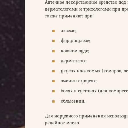
Аптечное лекарственное средство под
дерматологами и трихологами при про
также применяют при:
экземе;
фурункулезе;
кожном зуде;
дерматитах;
укусах насекомых (комаров, ос,
змеиных укусах;
болях в суставах (для компресс
облысении.
Для наружного применения используют
репейное масло.