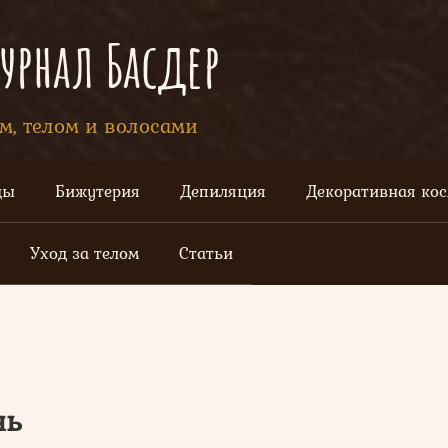
рнал Басдер
ом, телом и волосами
цы
Бижутерия
Депиляция
Декоративная ко
Уход за телом
Статьи
нь