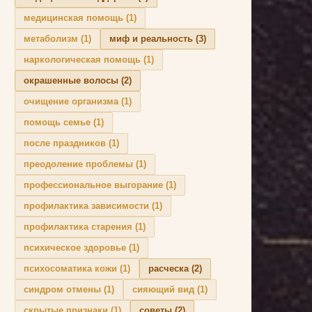
медицинская помощь
(1)
метаболизм
(1)
миф и реальность
(3)
наркологическая помощь
(1)
окрашенные волосы
(2)
очищение организма
(1)
помощь семье
(1)
после праздников
(1)
преодоление проблемы
(1)
профессиональное выгорание
(1)
профилактика зависимости
(1)
профилактика старения
(1)
психическое здоровье
(1)
психосоматика кожи
(1)
расческа
(2)
синдром отмены
(1)
сияющий вид
(1)
скрытые признаки
(1)
советы
(2)