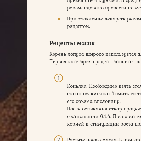
рекомендовано провести не ме
Приготовление лекарств реком
рецептом.
Рецепты масок
Корень лопуха широко используется д
Первая категория средств готовится на
Коньяка. Необходимо взять ст
стаканом кипятка. Томить сос
его объема вполовину.
После остывания отвар процеж
соотношении 6:1:4. Препарат 
корней и стимуляции роста пр
Растительного масла. В приго