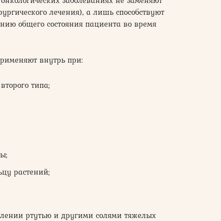
 онкологических заболеваниях не заменяют
рургического лечения), а лишь способствуют
нию общего состояния пациента во время
применяют внутрь при:
второго типа;
ы;
ьцу растений;
авлении ртутью и другими солями тяжелых