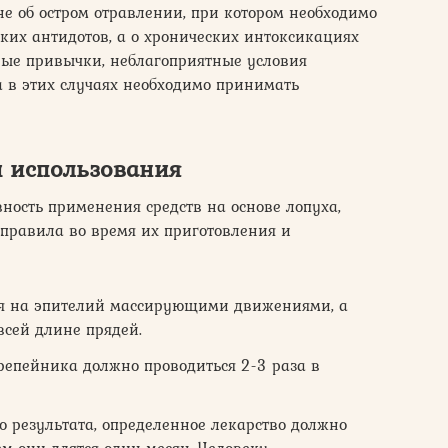
не об остром отравлении, при котором необходимо
их антидотов, а о хронических интоксикациях
ные привычки, неблагоприятные условия
 в этих случаях необходимо принимать
и использования
вность применения средств на основе лопуха,
правила во время их приготовления и
я на эпителий массирующими движениями, а
 всей длине прядей.
репейника должно проводиться 2-3 раза в
го результата, определенное лекарство должно
ем они длятся один месяц. Человеку