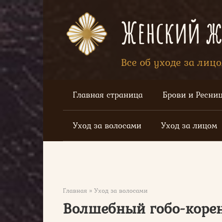
Перейти
к
Женский жу
контенту
Все об уходе за лиц
Главная страница
Брови и Ресни
Уход за волосами
Уход за лицом
Главная
»
Уход за волосами
Волшебный гобо-коре