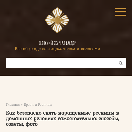
Перейти
к
контенту
Женский журнал Басдер
Все об уходе за лицом, телом и волосами
Поиск:
Главная
»
Брови и Ресницы
Как безопасно снять наращенные ресницы в
домашних условиях самостоятельно: способы,
советы, фото