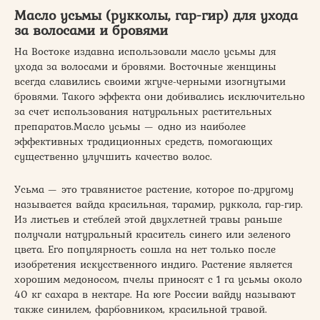
Масло усьмы (рукколы, гар-гир) для ухода
за волосами и бровями
На Востоке издавна использовали масло усьмы для
ухода за волосами и бровями. Восточные женщины
всегда славились своими жгуче-черными изогнутыми
бровями. Такого эффекта они добивались исключительно
за счет использования натуральных растительных
препаратов.Масло усьмы — одно из наиболее
эффективных традиционных средств, помогающих
существенно улучшить качество волос.
Усьма — это травянистое растение, которое по-другому
называется вайда красильная, тарамир, руккола, гар-гир.
Из листьев и стеблей этой двухлетней травы раньше
получали натуральный краситель синего или зеленого
цвета. Его популярность сошла на нет только после
изобретения искусственного индиго. Растение является
хорошим медоносом, пчелы приносят с 1 га усьмы около
40 кг сахара в нектаре. На юге России вайду называют
также синилем, фарбовником, красильной травой.