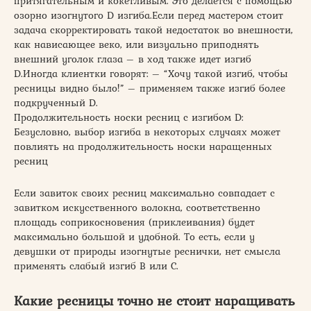
притягательным и кокетливым. Это делается с помощью
озорно изогнутого D изгиба.Если перед мастером стоит
задача скорректировать такой недостаток во внешности,
как нависающее веко, или визуально приподнять
внешний уголок глаза – в ход также идет изгиб
D.Иногда клиентки говорят: – “Хочу такой изгиб, чтобы
ресницы видно было!” – применяем также изгиб более
подкрученный D.
Продолжительность носки ресниц с изгибом D:
Безусловно, выбор изгиба в некоторых случаях может
повлиять на продолжительность носки наращенных
ресниц
Если завиток своих ресниц максимально совпадает с
завитком искусственного волокна, соответственно
площадь соприкосновения (приклеивания) будет
максимально большой и удобной. То есть, если у
девушки от природы изогнутые реснички, нет смысла
применять слабый изгиб B или C.
Какие ресницы точно не стоит наращивать