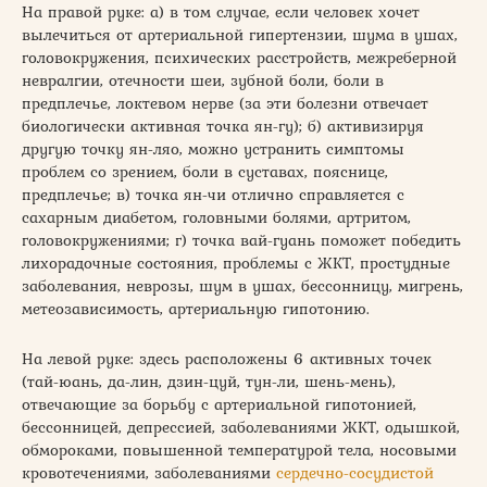
На правой руке: а) в том случае, если человек хочет
вылечиться от артериальной гипертензии, шума в ушах,
головокружения, психических расстройств, межреберной
невралгии, отечности шеи, зубной боли, боли в
предплечье, локтевом нерве (за эти болезни отвечает
биологически активная точка ян-гу); б) активизируя
другую точку ян-ляо, можно устранить симптомы
проблем со зрением, боли в суставах, пояснице,
предплечье; в) точка ян-чи отлично справляется с
сахарным диабетом, головными болями, артритом,
головокружениями; г) точка вай-гуань поможет победить
лихорадочные состояния, проблемы с ЖКТ, простудные
заболевания, неврозы, шум в ушах, бессонницу, мигрень,
метеозависимость, артериальную гипотонию.
На левой руке: здесь расположены 6 активных точек
(тай-юань, да-лин, дзин-цуй, тун-ли, шень-мень),
отвечающие за борьбу с артериальной гипотонией,
бессонницей, депрессией, заболеваниями ЖКТ, одышкой,
обмороками, повышенной температурой тела, носовыми
кровотечениями, заболеваниями
сердечно-сосудистой