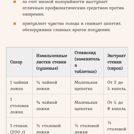
за счет низкой калорийности выступает
отличным профилактическим средством против
ожирения;
притупляет чувство голода и снижает аппетит,
обезоруживая главных врагов похудения.
Стевиозид
Измельченные
Экстракт
(заменитель
Сахар
листки стевии
стевии
в
(сушеные)
(сироп)
таблетках)
1 чайная
¼ чайной
Маленькая
От 2 до
ложка
ложки
щепотка
5 капель
1
¾ чайной
Маленькая
От 5 до
столовая
ложки
щепотка
8 капель
ложка
½
1 стакан
½ столовой
½ столовой
столовой
(200 г)
ложки
ложки