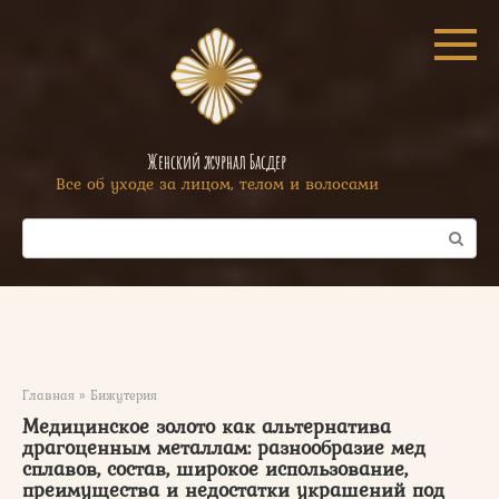
Перейти
к
контенту
Женский журнал Басдер
Все об уходе за лицом, телом и волосами
Поиск:
Главная
»
Бижутерия
Медицинское золото как альтернатива
драгоценным металлам: разнообразие мед
сплавов, состав, широкое использование,
преимущества и недостатки украшений под