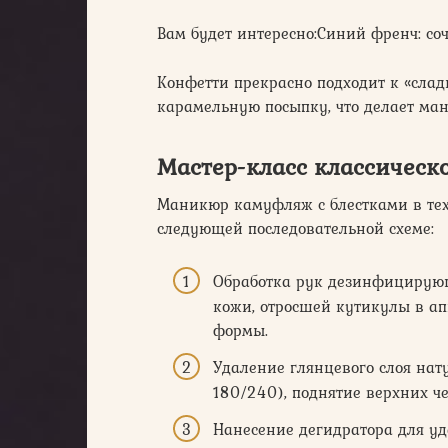
Вам будет интересно:Синий френч: со
Конфетти прекрасно подходит к «сла
карамельную посыпку, что делает ма
Мастер-класс классическ
Маникюр камуфляж с блестками в тех
следующей последовательной схеме:
Обработка рук дезинфицирующ
кожи, отросшей кутикулы в а
формы.
Удаление глянцевого слоя нат
180/240), поднятие верхних ч
Нанесение дегидратора для уд