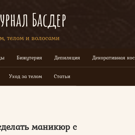
рнал Басдер
ом, телом и волосами
цы
Бижутерия
Депиляция
Декоративная ко
Уход за телом
Статьи
 сделать маникюр с