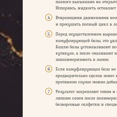
полного высыхания на открыто
Испаряясь, жидкость оставляе
Втирающими движениями необх
и просушить полный цикл в л
Перед осуществлением выравн
камуфлирующей базы, это увла
Каплю базы устанавливают по 
кутикуле, а после смахивают 
заполимеризовать в лампе.
Если камуфлирующая база не 
предварительно сделав замес и
противном случае можно добав
Результат закрепляют топом и
липким слоем после полимериз
безворсовые салфетки и специ