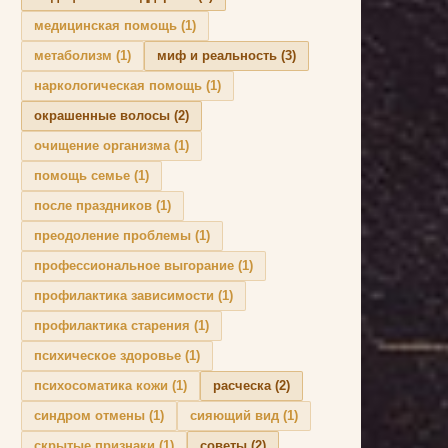
медицинская помощь
(1)
метаболизм
(1)
миф и реальность
(3)
наркологическая помощь
(1)
окрашенные волосы
(2)
очищение организма
(1)
помощь семье
(1)
после праздников
(1)
преодоление проблемы
(1)
профессиональное выгорание
(1)
профилактика зависимости
(1)
профилактика старения
(1)
психическое здоровье
(1)
психосоматика кожи
(1)
расческа
(2)
синдром отмены
(1)
сияющий вид
(1)
скрытые признаки
(1)
советы
(2)