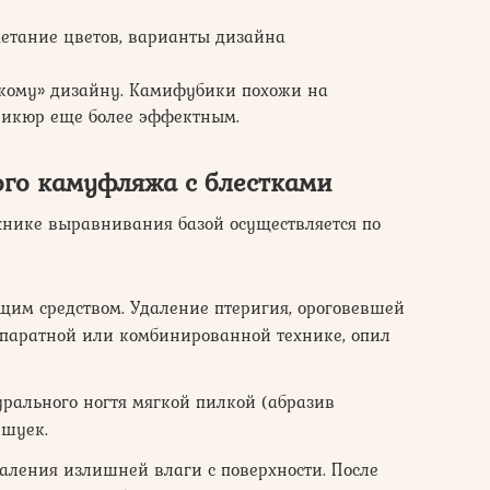
четание цветов, варианты дизайна
дкому» дизайну. Камифубики похожи на
никюр еще более эффектным.
ого камуфляжа с блестками
нике выравнивания базой осуществляется по
им средством. Удаление птеригия, ороговевшей
ппаратной или комбинированной технике, опил
урального ногтя мягкой пилкой (абразив
ешуек.
аления излишней влаги с поверхности. После