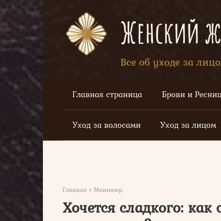
Перейти
к
Женский жу
контенту
Все об уходе за лиц
Главная страница
Брови и Ресни
Уход за волосами
Уход за лицом
Главная
»
Маникюр
Хочется сладкого: как