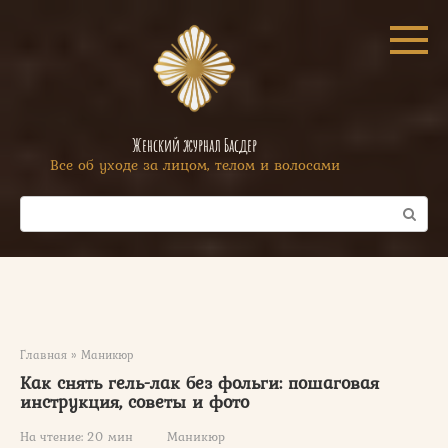
Перейти
к
контенту
Женский журнал Басдер
Все об уходе за лицом, телом и волосами
Поиск:
Главная
»
Маникюр
Как снять гель-лак без фольги: пошаговая
инструкция, советы и фото
На чтение:
20 мин
Маникюр