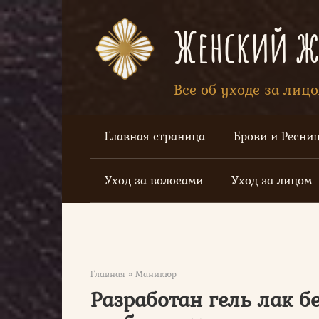
Перейти
к
Женский жу
контенту
Все об уходе за лиц
Главная страница
Брови и Ресни
Уход за волосами
Уход за лицом
Главная
»
Маникюр
Разработан гель лак бе