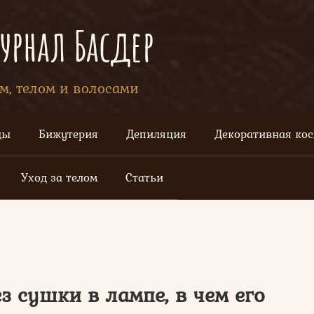
рнал Басдер
ом, телом и волосами
цы
Бижутерия
Депиляция
Декоративная ко
Уход за телом
Статьи
з сушки в лампе, в чем его