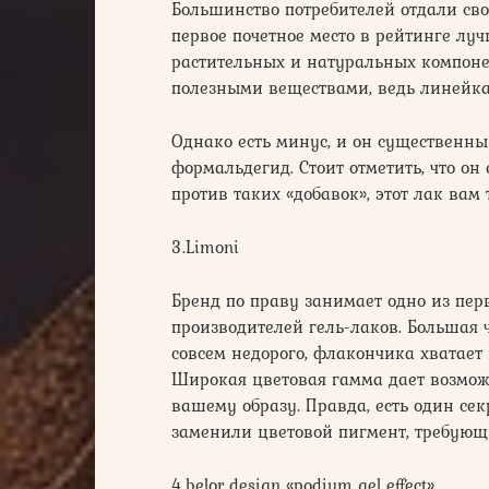
Большинство потребителей отдали сво
первое почетное место в рейтинге лучш
растительных и натуральных компонен
полезными веществами, ведь линейка и
Однако есть минус, и он существенны
формальдегид. Стоит отметить, что он 
против таких «добавок», этот лак вам 
3.Limoni
Бренд по праву занимает одно из пе
производителей гель-лаков. Большая 
совсем недорого, флакончика хватает 
Широкая цветовая гамма дает возможн
вашему образу. Правда, есть один сек
заменили цветовой пигмент, требую
4.belor design «podium gel effect»