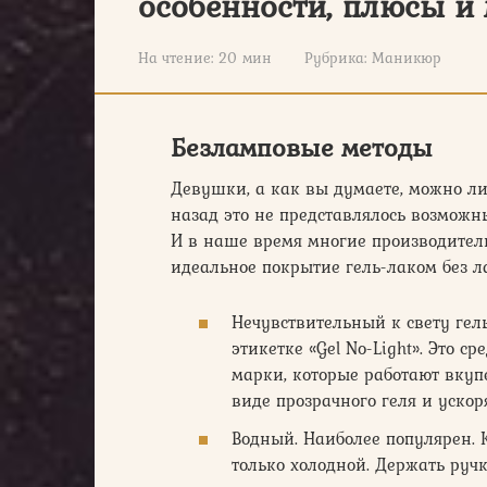
особенности, плюсы и
На чтение:
20 мин
Рубрика:
Маникюр
Безламповые методы
Девушки, а как вы думаете, можно ли
назад это не представлялось возможны
И в наше время многие производители
идеальное покрытие гель-лаком без л
Нечувствительный к свету гел
этикетке «Gel No-Light». Это с
марки, которые работают вкуп
виде прозрачного геля и уско
Водный. Наиболее популярен. К
только холодной. Держать руч