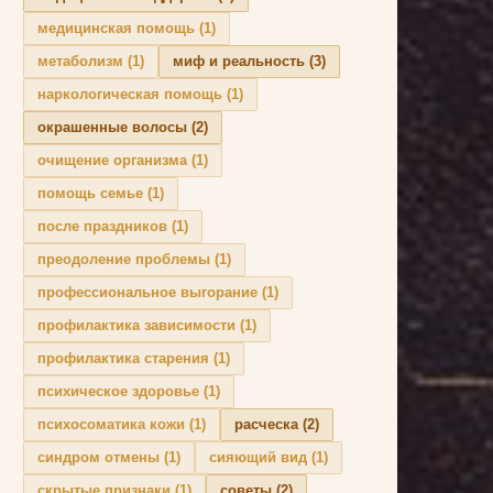
медицинская помощь
(1)
метаболизм
(1)
миф и реальность
(3)
наркологическая помощь
(1)
окрашенные волосы
(2)
очищение организма
(1)
помощь семье
(1)
после праздников
(1)
преодоление проблемы
(1)
профессиональное выгорание
(1)
профилактика зависимости
(1)
профилактика старения
(1)
психическое здоровье
(1)
психосоматика кожи
(1)
расческа
(2)
синдром отмены
(1)
сияющий вид
(1)
скрытые признаки
(1)
советы
(2)